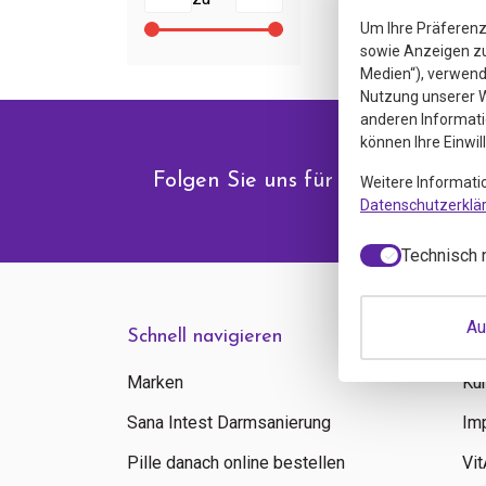
Um Ihre Präferenz
sowie Anzeigen zu 
Medien“), verwende
Nutzung unserer W
anderen Informati
können Ihre Einwil
Folgen Sie uns für Angebote & N
Weitere Informati
Datenschutzerklä
Technisch 
Au
Schnell navigieren
In
Marken
Ku
Sana Intest Darmsanierung
Im
Pille danach online bestellen
Vi