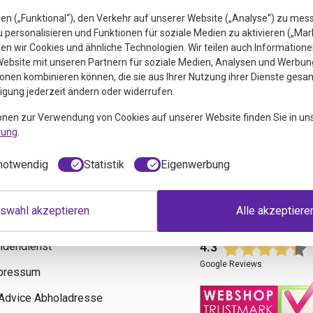
en („Funktional“), den Verkehr auf unserer Website („Analyse“) zu mes
personalisieren und Funktionen für soziale Medien zu aktivieren („Mar
n wir Cookies und ähnliche Technologien. Wir teilen auch Informatione
ebsite mit unseren Partnern für soziale Medien, Analysen und Werbung
onen kombinieren können, die sie aus Ihrer Nutzung ihrer Dienste gesa
ligung jederzeit ändern oder widerrufen.
euigkeiten
onen zur Verwendung von Cookies auf unserer Website finden Sie in un
rung
.
notwendig
Statistik
Eigenwerbung
swahl akzeptieren
Alle akzeptiere
fos
Bewertungen
ndendienst
4.3
Google Reviews
pressum
tAdvice Abholadresse