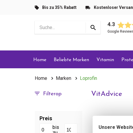
Bis zu 35% Rabatt
Kostenloser Versa
4.3
Google Review
Home
Beliebte Marken
Vitamin
Prote
Home
Marken
Loprofin
VitAdvice
Filterop
Preis
Unsere Websit
bis
zu