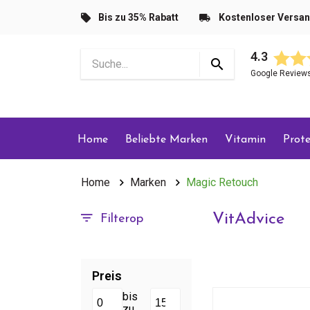
Bis zu 35% Rabatt
Kostenloser Versa
4.3
Google Review
Home
Beliebte Marken
Vitamin
Prote
Home
Marken
Magic Retouch
VitAdvice
Filterop
Preis
bis
zu