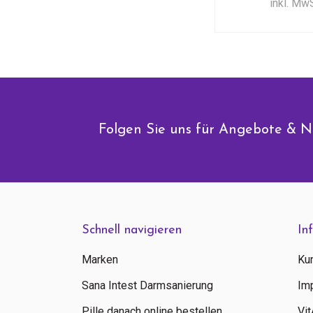
inkl. Mw
Folgen Sie uns für Angebote & N
Schnell navigieren
In
Marken
Ku
Sana Intest Darmsanierung
Im
Pille danach online bestellen
Vi