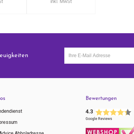
St
inkl. MwSt
euigkeiten
fos
Bewertungen
ndendienst
4.3
Google Reviews
pressum
tAdvice Abholadresse