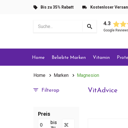
Bis zu 35% Rabatt
Kostenloser Versa
4.3
Google Review
Home
Beliebte Marken
Vitamin
Prote
Home
Marken
Magnesion
VitAdvice
Filterop
Preis
bis
zu