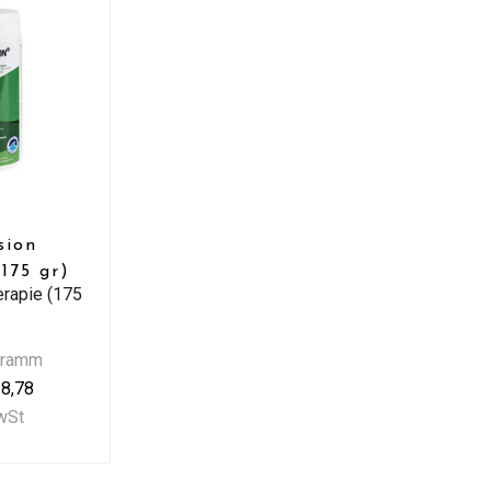
sion
175 gr)
rapie (175
Gramm
8,78
MwSt