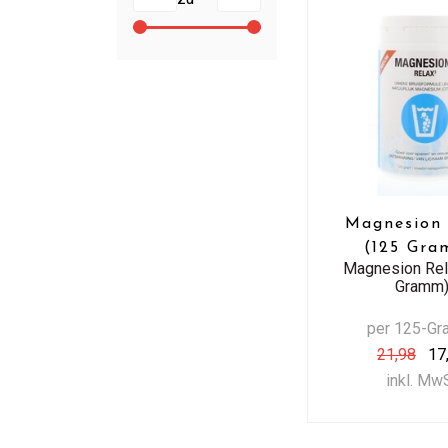
Magnesion 
(125 Gr
Magnesion Rel
Gramm
per 125-G
21,98
17
inkl. Mw