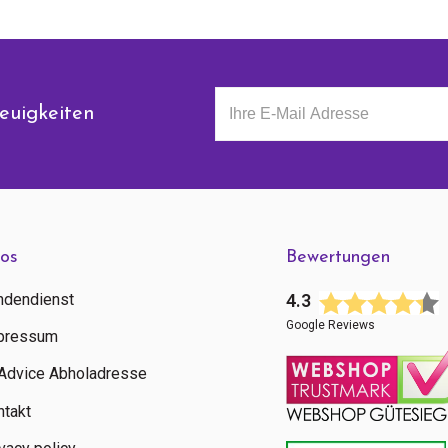
euigkeiten
fos
Bewertungen
ndendienst
4.3
Google Reviews
pressum
tAdvice Abholadresse
ntakt