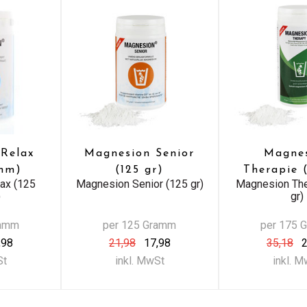
Relax
Magnesion Senior
Magne
amm)
(125 gr)
Therapie (
ax (125
Magnesion Senior (125 gr)
Magnesion The
)
gr)
ramm
per 125 Gramm
per 175 
,98
21,98
17,98
35,18
2
St
inkl. MwSt
inkl. 