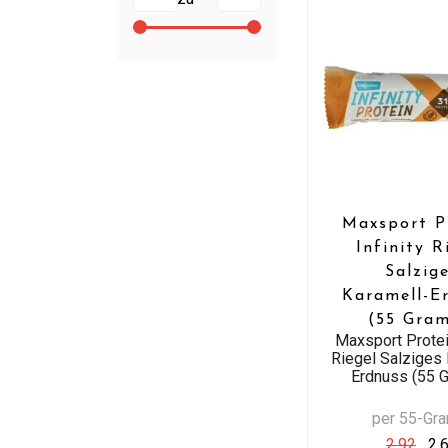
Maxsport P
Infinity R
Salzig
Karamell-E
(55 Gra
Maxsport Protein
Riegel Salziges 
Erdnuss (55 
per 55-Gr
2,92
2,