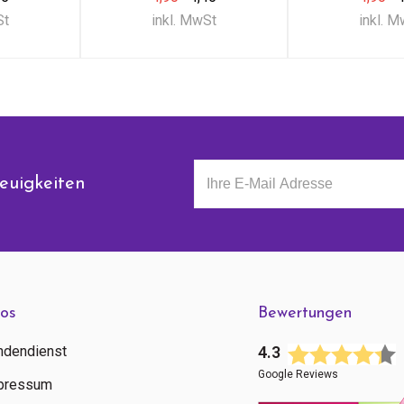
St
inkl. MwSt
inkl. 
euigkeiten
fos
Bewertungen
ndendienst
4.3
Google Reviews
pressum