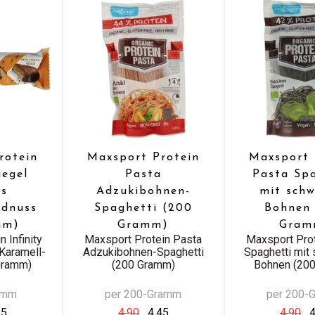
rotein
Maxsport Protein
Maxsport 
iegel
Pasta
Pasta Sp
es
Adzukibohnen-
mit sch
rdnuss
Spaghetti (200
Bohnen
mm)
Gramm)
Gram
 Infinity
Maxsport Protein Pasta
Maxsport Pro
Karamell-
Adzukibohnen-Spaghetti
Spaghetti mit
Gramm)
(200 Gramm)
Bohnen (20
amm
per 200-Gramm
per 200-
65
4,90
4,45
4,90
4