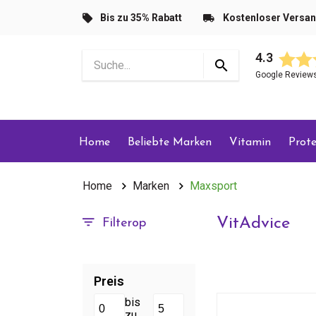
Bis zu 35% Rabatt
Kostenloser Versa
4.3
Google Review
Home
Beliebte Marken
Vitamin
Prote
Home
Marken
Maxsport
VitAdvice
Filterop
Preis
bis
zu