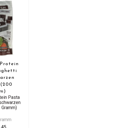
Protein
aghetti
warzen
 (200
m)
tein Pasta
 schwarzen
0 Gramm)
Gramm
,45