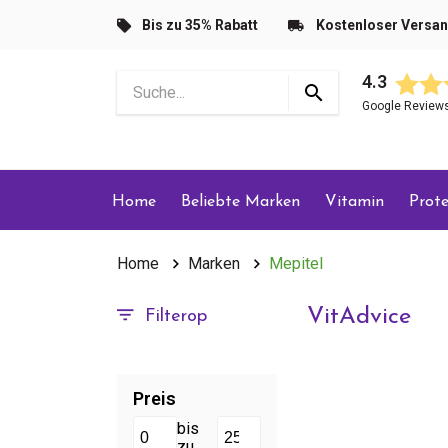
Bis zu 35% Rabatt
Kostenloser Versa
4.3
Google Review
Home
Beliebte Marken
Vitamin
Prote
Home
Marken
Mepitel
VitAdvice
Filterop
Preis
bis
zu