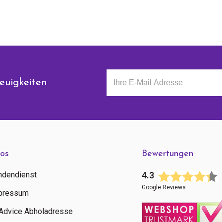
euigkeiten
fos
Bewertungen
ndendienst
4.3
Google Reviews
pressum
tAdvice Abholadresse