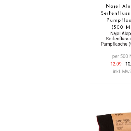
Najel Al
Seifenflüss
Pumpfla
(500 M
Najel Ale
Seifenflüssi
Pumpflasche (
per 500 
12,09
10
inkl. Mw