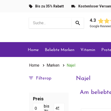
Bis zu 35% Rabatt
Kostenloser Versa
4.3
Google Review
Home
Beliebte Marken
Vitamin
Prote
Home
Marken
Najel
Najel
Filterop
Am beliebte
Preis
bis
zu