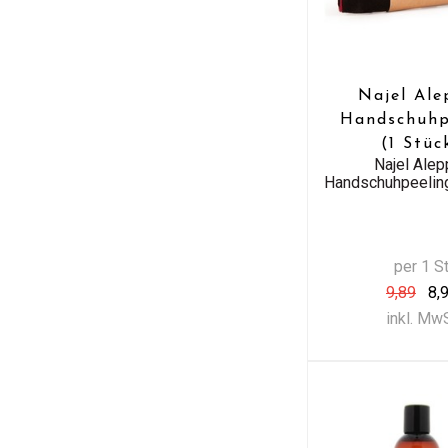
Najel Ale
Handschuhp
(1 Stüc
Najel Alep
Handschuhpeeling
per 1 S
9,89
8,
inkl. Mw