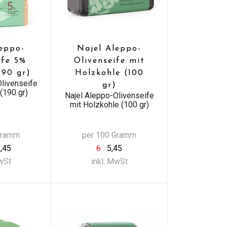
leppo-
Najel Aleppo-
ife 5%
Olivenseife mit
190 gr)
Holzkohle (100
Olivenseife
gr)
(190 gr)
Najel Aleppo-Olivenseife
mit Holzkohle (100 gr)
Gramm
per 100 Gramm
,45
6
5,45
MwSt
inkl. MwSt