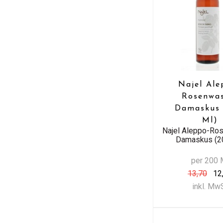
Najel Ale
Rosenwas
Damaskus
Ml)
Najel Aleppo-Ro
Damaskus (2
per 200 
13,70
12
inkl. Mw