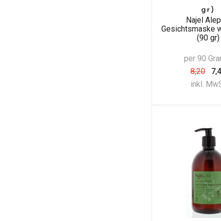
gr)
Najel Ale
Gesichtsmaske w
(90 gr)
per 90 Gr
8,20
7,
inkl. Mw