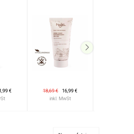
1,99 €
18,69 €
16,99 €
6,00 €
5,
wSt
inkl. MwSt
inkl. Mw