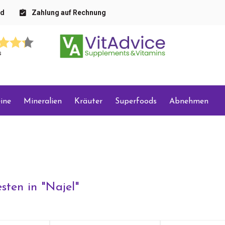
nd
Zahlung auf Rechnung
s
ine
Mineralien
Kräuter
Superfoods
Abnehmen
sten in "
Najel
"