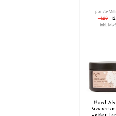
per 75-Milli
14,29
12
inkl. Mw
Najel Al
Gesichtsm
weißer To