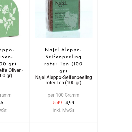
leppo-
Najel Aleppo-
iven-
Seifenpeeling
100 gr)
roter Ton (100
eife Oliven-
gr)
00 gr)
Najel Aleppo-Seifenpeeling
roter Ton (100 gr)
Gramm
per 100 Gramm
45
5,49
4,99
MwSt
inkl. MwSt