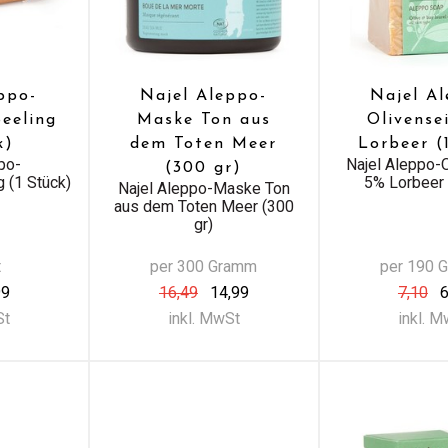
ppo-
Najel Aleppo-
Najel A
eeling
Maske Ton aus
Olivense
k)
dem Toten Meer
Lorbeer (
po-
Najel Aleppo-
(300 gr)
 (1 Stück)
5% Lorbeer 
Najel Aleppo-Maske Ton
aus dem Toten Meer (300
gr)
t
per 300 Gramm
per 190 
99
16,49
14,99
7,10
6
St
inkl. MwSt
inkl. 