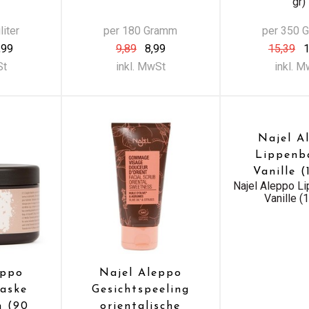
gr)
liter
per 180 Gramm
per 350 
,99
9,89
8,99
15,39
1
St
inkl. MwSt
inkl. 
Najel A
Lippenb
Vanille (
Najel Aleppo L
Vanille (
eppo
Najel Aleppo
aske
Gesichtspeeling
n (90
orientalische