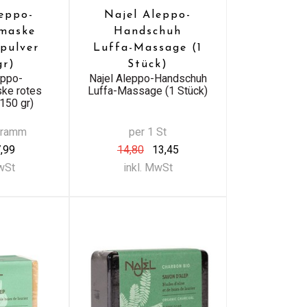
leppo-
Najel Aleppo-
smaske
Handschuh
npulver
Luffa-Massage (1
gr)
Stück)
eppo-
Najel Aleppo-Handschuh
ke rotes
Luffa-Massage (1 Stück)
(150 gr)
Gramm
per 1 St
,99
14,80
13,45
MwSt
inkl. MwSt