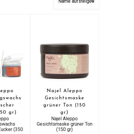
leppo
Najel Aleppo
gswachs
Gesichtsmaske
ischer
grüner Ton (150
350 gr)
gr)
leppo
Najel Aleppo
gswachs
Gesichtsmaske grüner Ton
 Zucker (350
(150 gr)