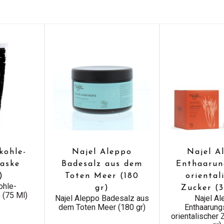
kohle-
Najel Aleppo
Najel A
aske
Badesalz aus dem
Enthaarun
)
Toten Meer (180
oriental
ohle-
gr)
Zucker (
 (75 Ml)
Najel Aleppo Badesalz aus
Najel A
dem Toten Meer (180 gr)
Enthaarun
orientalischer