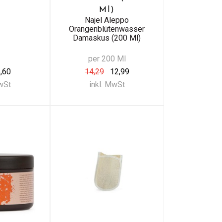
Ml)
Najel Aleppo
Orangenblütenwasser
Damaskus (200 Ml)
per 200 Ml
,60
14,29
12,99
MwSt
inkl. MwSt