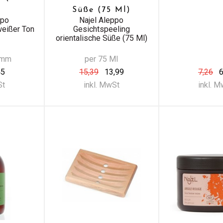
Süße (75 Ml)
ppo
Najel Aleppo
eißer Ton
Gesichtspeeling
orientalische Süße (75 Ml)
amm
per 75 Ml
45
15,39
13,99
7,26
6
St
inkl. MwSt
inkl. 