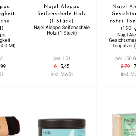
eppo
Najel Aleppo
Najel A
igkeit
Seifenschale Holz
Gesicht
sche
(1 Stück)
rotes To
Najel Aleppo Seifenschale
l)
(150 
Holz (1 Stück)
ppo
Najel Al
gkeit
Gesichtsmas
500 Ml)
Tonpulver 
Ml
per 1 St
per 150 
,99
6
5,45
8,79
7
St
inkl. MwSt
inkl. 