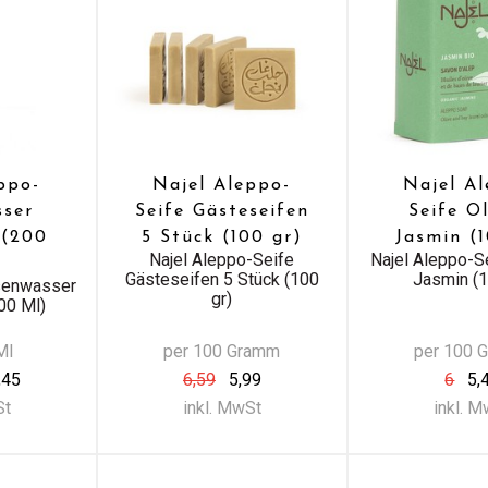
ppo-
Najel Aleppo-
Najel A
ser
Seife Gästeseifen
Seife Ol
 (200
5 Stück (100 gr)
Jasmin (
Najel Aleppo-Seife
Najel Aleppo-S
Gästeseifen 5 Stück (100
Jasmin (1
senwasser
gr)
00 Ml)
Ml
per 100 Gramm
per 100 
,45
6,59
5,99
6
5,
St
inkl. MwSt
inkl. 