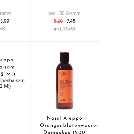
Gramm
per 150 Gramm
3,99
8,20
7,45
MwSt
inkl. MwSt
leppo
alsam
12 Ml)
ippenbalsam
12 Ml)
Najel Aleppo
Orangenblütenwasser
Damaskus (200