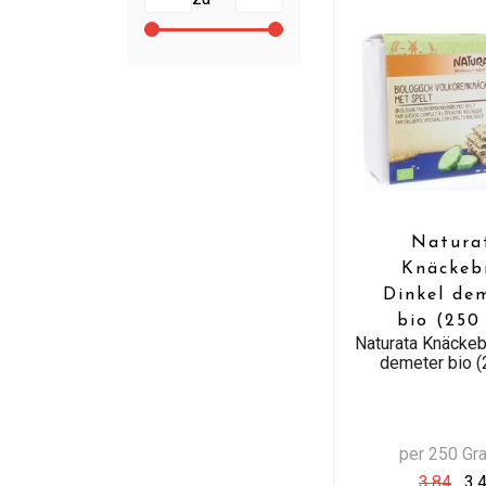
Natura
Knäckeb
Dinkel de
bio (250
Naturata Knäckeb
demeter bio (
per 250 G
3,84
3,