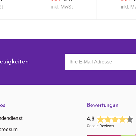
St
inkl. MwSt
inkl. 
euigkeiten
fos
Bewertungen
ndendienst
4.3
Google Reviews
pressum