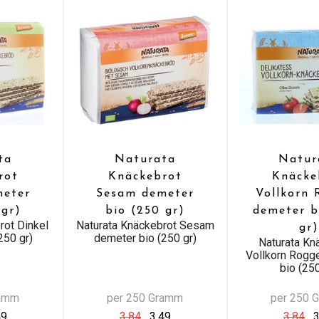
ta
Naturata
Natur
rot
Knäckebrot
Knäcke
meter
Sesam demeter
Vollkorn
 gr)
bio (250 gr)
demeter b
rot Dinkel
Naturata Knäckebrot Sesam
gr)
250 gr)
demeter bio (250 gr)
Naturata Kn
Vollkorn Rogg
bio (250
ramm
per 250 Gramm
per 250 
49
3,84
3,49
3,84
3