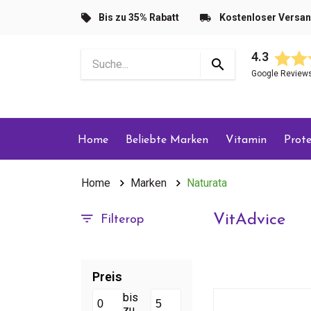
Bis zu 35% Rabatt
Kostenloser Versa
4.3
Google Review
Home
Beliebte Marken
Vitamin
Prote
Home
Marken
Naturata
VitAdvice
Filterop
Preis
bis
zu