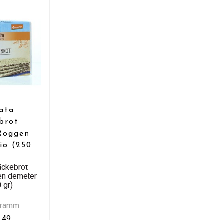
ata
brot
 Roggen
io (250
äckebrot
en demeter
 gr)
Gramm
,49