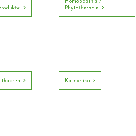
Homöopathie /
produkte
Phytotherapie
nthaaren
Kosmetika