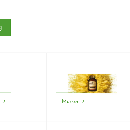
g
l
Marken