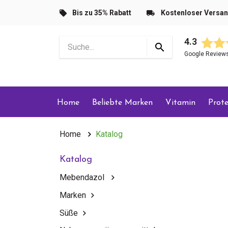
Bis zu 35% Rabatt
Kostenloser Versa
4.3
Google Review
Home
Beliebte Marken
Vitamin
Prote
Home
Katalog
Katalog
Mebendazol
Marken
Süße