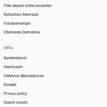
Pille danach online bestellen
Senden
Keltisches Meersalz
Folsäuremangel
Kontaktieren Sie uns
+ 31 (0)85 13 00 990
Vitamunda Darmdetox
Mo - Fr: 09:00 - 16:00
Infos
Kundendienst
Impressum
VitAdvice Abholadresse
Kontakt
Privacy policy
Search results