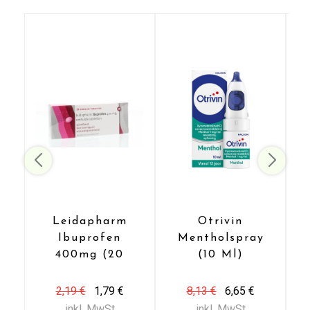
Leidapharm
Otrivin
Ibuprofen
Mentholspray
400mg (20
(10 Ml)
Dragees)
Senden
2,19 €
1,79 €
8,13 €
6,65 €
inkl. MwSt
inkl. MwSt