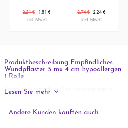
universal
Tab)
Viskose (1
2,21 €
1,81 €
2,74 €
2,24 €
Stück)
inkl. MwSt
inkl. MwSt
Produktbeschreibung Empfindliches
Wundpflaster 5 mx 4 cm hypoallergen
1 Rolle
Empfindliches Wundpflaster 5 mx 4 cm hypoallergen 1
Lesen Sie mehr
Rolle
Andere Kunden kauften auch
Anfrage zu diesem Produkt