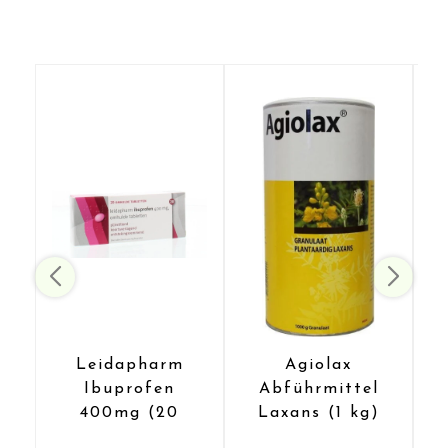
Leidapharm
Agiolax
Ibuprofen
Abführmittel
Senden
400mg (20
Laxans (1 kg)
Dragees)