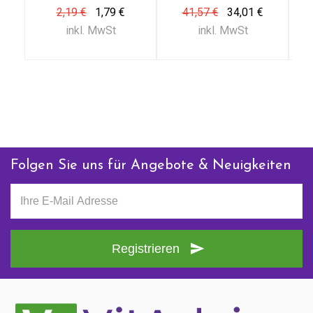
Kontaktieren Sie uns
2,19 €
1,79 €
41,57 €
34,01 €
inkl. MwSt
inkl. MwSt
+ 31 (0)85 13 00 990
Mo - Fr: 09:00 - 16:00
Folgen Sie uns für Angebote & Neuigkeiten
Registrieren