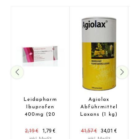
Leidapharm
Agiolax
Ibuprofen
Abführmittel
Senden
400mg (20
Laxans (1 kg)
Dragees)
Kontaktieren Sie uns
2,19 €
1,79 €
41,57 €
34,01 €
inkl. MwSt
inkl. MwSt