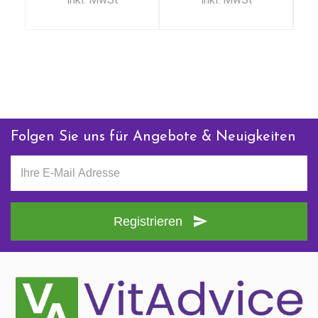
+ 31 (0)85 13 00 990
Mo - Fr: 09:00 - 16:00
Folgen Sie uns für Angebote & Neuigkeiten
Registrieren