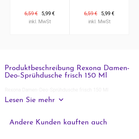
für Frauen
unsichtbarer
150 Ml
Diamant 150
6,59 €
5,99 €
6,59 €
5,99 €
Ml
inkl. MwSt
inkl. MwSt
Produktbeschreibung Rexona Damen-
Deo-Sprühdusche frisch 150 Ml
Rexona Damen-Deo-Sprühdusche frisch 150 Ml
Lesen Sie mehr
Anfrage zu diesem Produkt
Andere Kunden kauften auch