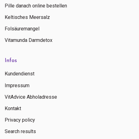
sofern auf dem Etikett nicht anders angegeben.
Pille danach online bestellen
Wenden Sie sich an einen Experten, bevor Sie
Keltisches Meersalz
Nahrungsergänzungsmittel bei Schwangerschaft, Stillzeit,
Medikamenteneinnahme und bei Krankheit anwenden.
Folsäuremangel
ca.
Vitamunda Darmdetox
Anfrage zu diesem Produkt
Infos
Kundendienst
Impressum
VitAdvice Abholadresse
Kontakt
Privacy policy
Search results