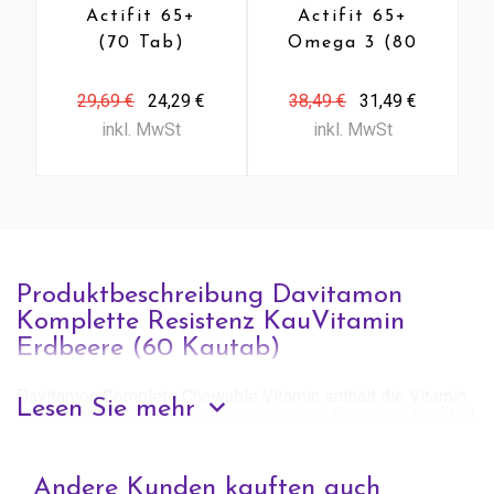
Actifit 65+
Actifit 65+
(70 Tab)
Omega 3 (80
Caps)
29,69 €
24,29 €
38,49 €
31,49 €
inkl. MwSt
inkl. MwSt
Produktbeschreibung Davitamon
Komplette Resistenz KauVitamin
Erdbeere (60 Kautab)
Davitamon Complete Chewable Vitamin enthält die Vitamin
Lesen Sie mehr
und Mineralstoffe, die als Ergänzung zur Ernährung benötigt
werden. Bietet zusätzliche Energie und guten Widerstand.
Nahrungsergänzungsmittel mit Süssungsmitteln
Zusammensetzung pro Tagesdosis von 1-3 Kautab:
Andere Kunden kauften auch