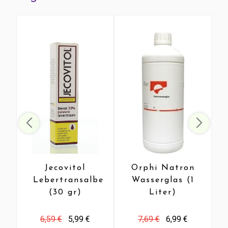
Jecovitol
Orphi Natron
Lebertransalbe
Wasserglas (1
(30 gr)
Liter)
6,59 €
5,99 €
7,69 €
6,99 €