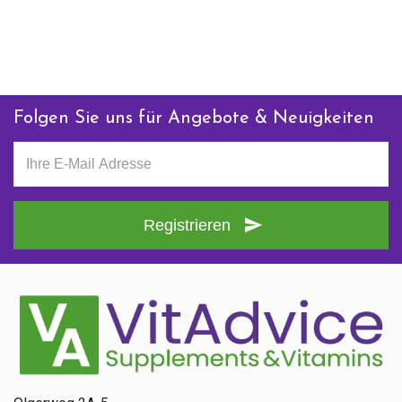
Hersteller
Coloplast Belgium NV / SA
Guido Gezellestraat 121
1654 Beersel / Huizingen
Belgien
Folgen Sie uns für Angebote & Neuigkeiten
Anfrage zu diesem Produkt
Registrieren