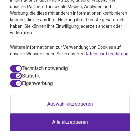
Informationen über Ihre Nutzung unserer Website mit
Google Reviews
unseren Partnern für soziale Medien, Analysen und
Werbung, die diese mit anderen Informationen kombinieren
können, die sie aus Ihrer Nutzung ihrer Dienste gesammelt
haben. Sie können Ihre Einwilligung jederzeit ändern oder
widerrufen.
Weitere Informationen zur Verwendung von Cookies auf
unserer Website finden Sie in unserer
Datenschutzerklärung
.
Technisch notwendig
Statistik
Eigenwerbung
© 2026 VitAdvice BV.de, Realisierung durch
050media
Auswahl akzeptieren
AGB / Webshop Trustmark
Einwilligungsdialog geöffnet
Disclaimer
Impressum
Alle akzeptieren