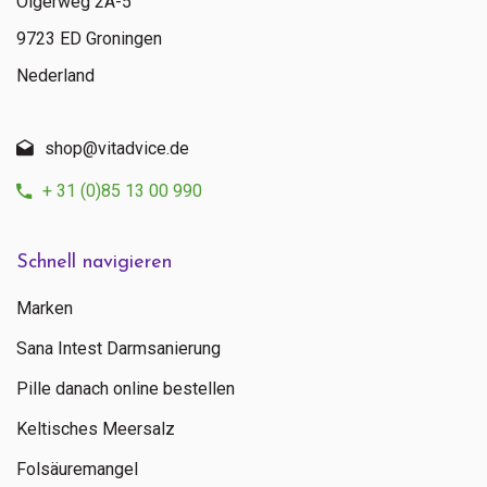
Olgerweg 2A-5
9723 ED Groningen
Nederland
shop@vitadvice.de
Senden
+ 31 (0)85 13 00 990
Kontaktieren Sie uns
Schnell navigieren
+ 31 (0)85 13 00 990
Marken
Mo - Fr: 09:00 - 16:00
Sana Intest Darmsanierung
Pille danach online bestellen
Keltisches Meersalz
Folsäuremangel