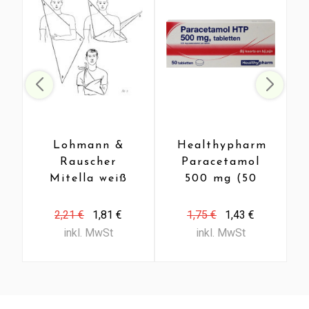
Lohmann &
Healthypharm
Rauscher
Paracetamol
Mitella weiß
500 mg (50
universal
Tab)
Viskose (1
2,21 €
1,81 €
1,75 €
1,43 €
Stück)
inkl. MwSt
inkl. MwSt