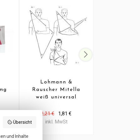
Lohmann &
Healthyp
0mg
Rauscher Mitella
Paracetamo
)
weiß universal
mg (50 T
Viskose (1 Stück)
2,21 €
1,81 €
1,75 €
1,4
inkl. MwSt
inkl. MwS
Übersicht
sen und Inhalte