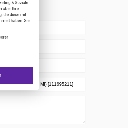
keting & Soziale
em Produkt
n über Ihre
, die diese mit
mmelt haben. Sie
serer
n