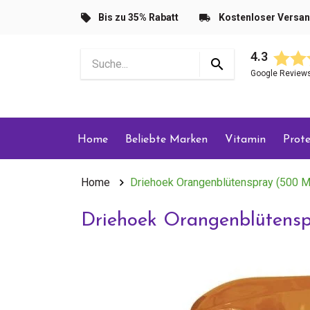
Bis zu 35% Rabatt
Kostenloser Versa
4.3
Google Review
Home
Beliebte Marken
Vitamin
Prote
Home
Driehoek Orangenblütenspray (500 M
Driehoek Orangenblütens