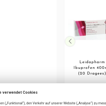
Leidapharm
Ibuprofen 40
(20 Dragees
2,19 €
1,79 €
inkl. MwSt
e verwendet Cookies
en („Funktional“), den Verkehr auf unserer Website („Analyse“) zu mes