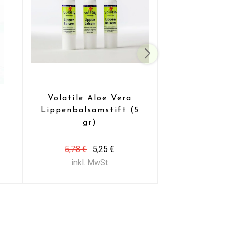
Volatile Aloe Vera
Lippenbalsamstift (5
gr)
5,78 €
5,25 €
inkl. MwSt