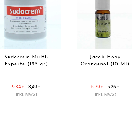
Sudocrem Multi-
Jacob Hooy
Experte (125 gr)
Orangenöl (10 Ml)
9,34 €
8,49 €
5,79 €
5,26 €
inkl. MwSt
inkl. MwSt