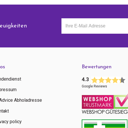
euigkeiten
fos
Bewertungen
ndendienst
4.3
Google Reviews
pressum
tAdvice Abholadresse
ntakt
vacy policy