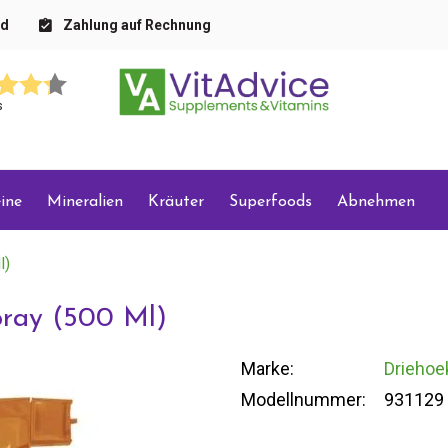
nd
Zahlung auf Rechnung
s
ine
Mineralien
Kräuter
Superfoods
Abnehmen
l)
pray (500 Ml)
Marke:
Driehoe
Modellnummer:
931129