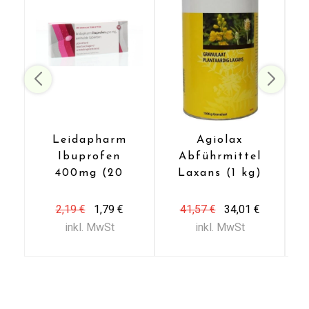
Leidapharm
Agiolax
Ibuprofen
Abführmittel
Senden
400mg (20
Laxans (1 kg)
Dragees)
Kontaktieren Sie uns
2,19 €
1,79 €
41,57 €
34,01 €
inkl. MwSt
inkl. MwSt
+ 31 (0)85 13 00 990
Mo - Fr: 09:00 - 16:00