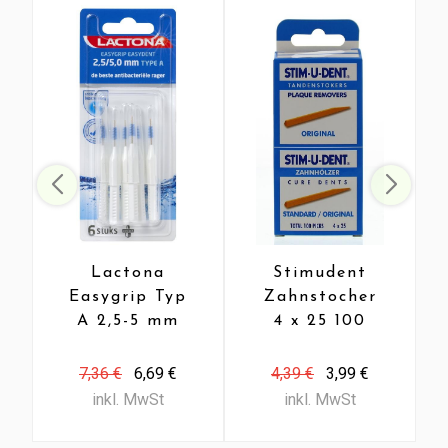
Lactona
Stimudent
Easygrip Typ
Zahnstocher
A 2,5-5 mm
4 x 25 100
(6 Stück)
Stk
7,36 €
6,69 €
4,39 €
3,99 €
inkl. MwSt
inkl. MwSt