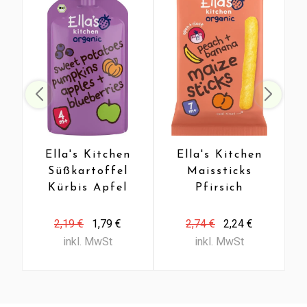
Ella's Kitchen
Ella's Kitchen
Süßkartoffel
Maissticks
Kürbis Apfel
Pfirsich
Blaubeere 4+
Banane 7+
Monate Bio
Monate Bio
2,19 €
1,79 €
2,74 €
2,24 €
(120 gr)
(16 gr)
inkl. MwSt
inkl. MwSt