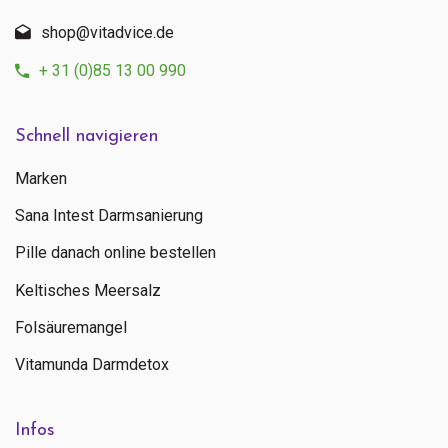
Kontaktieren Sie uns
shop@vitadvice.de
+ 31 (0)85 13 00 990
+ 31 (0)85 13 00 990
Mo - Fr: 09:00 - 16:00
Schnell navigieren
Marken
Sana Intest Darmsanierung
Pille danach online bestellen
Keltisches Meersalz
Folsäuremangel
Vitamunda Darmdetox
Infos