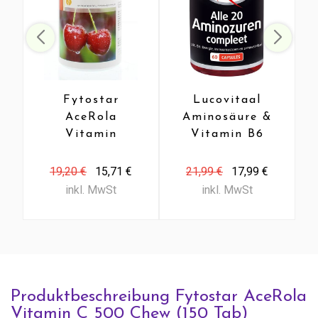
Fytostar
Lucovitaal
AceRola
Aminosäure &
Vitamin
Vitamin B6
C500
(60 Caps)
Kautabette
19,20 €
15,71 €
21,99 €
17,99 €
(60 Tab)
inkl. MwSt
inkl. MwSt
Produktbeschreibung Fytostar AceRola
Vitamin C 500 Chew (150 Tab)