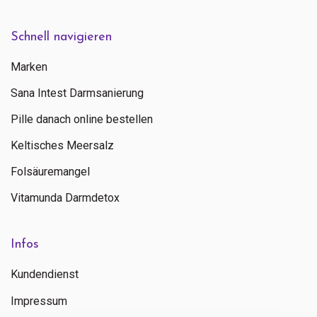
Senden
Schnell navigieren
Kontaktieren Sie uns
Marken
+ 31 (0)85 13 00 990
Sana Intest Darmsanierung
Mo - Fr: 09:00 - 16:00
Pille danach online bestellen
Keltisches Meersalz
Folsäuremangel
Vitamunda Darmdetox
Infos
Kundendienst
Impressum