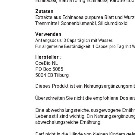
Echinacea, Blatt 810 mg Echinacea, Karotte 40
Zutaten
Extrakte aus Echinacea purpurea Blatt und Wurz
Trennmittel: Sonnenblumenöl, Siliciumdioxid
Verwenden
Anfangsdosis: 3 Caps täglich mit Wasser.
Für allgemeine Beständigkeit: 1 Capsel pro Tag mit 
Hersteller
:
OceBio NL
PO Box 5085
5004 EB Tilburg
Dieses Produkt ist ein Nahrungsergänzungsmitt
Überschreiten Sie nicht die empfohlene Dosier
Eine abwechslungsreiche, ausgewogene Ernähr
Lebensstil sind wichtig. Ein Nahrungsergänzungs
abwechslungsreiche Ernährung.
Darf nicht in die Hände von kleinen Kindern gel