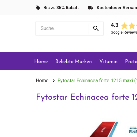
Bis zu 35% Rabatt
Kostenloser Versa
4.3
Google Review
Home
Beliebte Marken
Vitamin
Prote
Home
Fytostar Echinacea forte 1215 maxi 
Fytostar Echinacea forte 