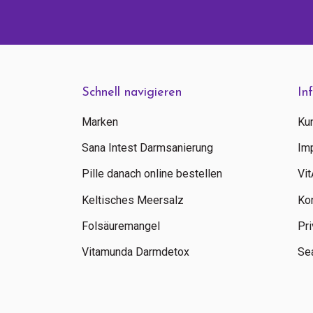
Schnell navigieren
In
Marken
Ku
Sana Intest Darmsanierung
Im
Pille danach online bestellen
Vi
Keltisches Meersalz
Ko
Folsäuremangel
Pri
Vitamunda Darmdetox
Sea