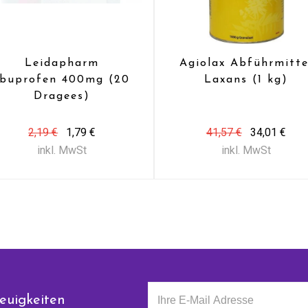
Leidapharm
Agiolax Abführmitte
Ibuprofen 400mg (20
Laxans (1 kg)
Dragees)
2,19 €
1,79 €
41,57 €
34,01 €
inkl. MwSt
inkl. MwSt
euigkeiten