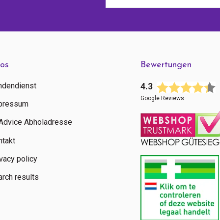
fos
Bewertungen
ndendienst
4.3
Google Reviews
pressum
tAdvice Abholadresse
ntakt
vacy policy
rch results