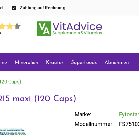
nd
Zahlung auf Rechnung
s
ine
Mineralien
Kräuter
Superfoods
Abnehmen
(120 Caps)
1215 maxi (120 Caps)
Marke:
Fytosta
Modellnummer:
FS7510