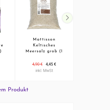
Mattisson
Boiron
te
Keltisches
Beruhigungs
)
Meersalz grob (1
PC (90 T
kg)
4,90 €
4,45 €
13,74 €
11,
inkl. MwSt
inkl. MwS
em Produkt