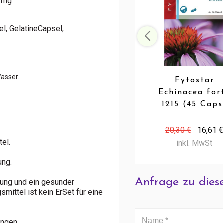
5 mg
el, GelatineCapsel,
Wasser.
Fytostar
Echinacea for
1215 (45 Caps
20,30 €
16,61 €
el.
inkl. MwSt
ung.
Anfrage zu dies
ung und ein gesunder
mittel ist kein ErSet für eine
angen.