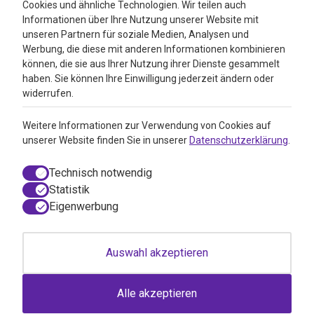
4.3
Cookies und ähnliche Technologien. Wir teilen auch
Informationen über Ihre Nutzung unserer Website mit
Google Reviews
unseren Partnern für soziale Medien, Analysen und
Werbung, die diese mit anderen Informationen kombinieren
können, die sie aus Ihrer Nutzung ihrer Dienste gesammelt
haben. Sie können Ihre Einwilligung jederzeit ändern oder
widerrufen.
Weitere Informationen zur Verwendung von Cookies auf
unserer Website finden Sie in unserer
Datenschutzerklärung
.
Technisch notwendig
Statistik
Eigenwerbung
© 2026 VitAdvice BV.de, Realisierung durch
050media
Auswahl akzeptieren
AGB / Webshop Trustmark
Einwilligungsdialog geöffnet
Disclaimer
Impressum
Alle akzeptieren