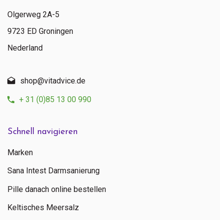
Olgerweg 2A-5
9723 ED Groningen
Nederland
Senden
shop@vitadvice.de
Kontaktieren Sie uns
+ 31 (0)85 13 00 990
+ 31 (0)85 13 00 990
Mo - Fr: 09:00 - 16:00
Schnell navigieren
Marken
Sana Intest Darmsanierung
Pille danach online bestellen
Keltisches Meersalz