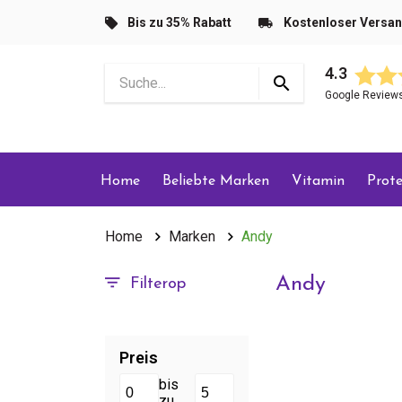
Bis zu 35% Rabatt
Kostenloser Versa
4.3
Google Review
Home
Beliebte Marken
Vitamin
Prote
Home
Marken
Andy
Andy
Filterop
Preis
bis
zu