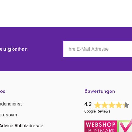
euigkeiten
fos
Bewertungen
ndendienst
4.3
Google Reviews
pressum
tAdvice Abholadresse