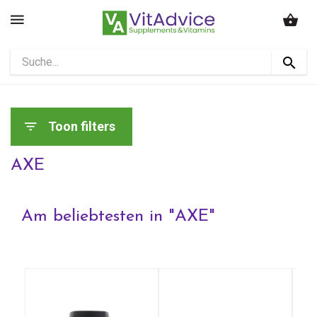
Toon filters
AXE
Am beliebtesten in "
AXE
"