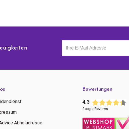
euigkeiten
fos
Bewertungen
ndendienst
4.3
Google Reviews
pressum
tAdvice Abholadresse