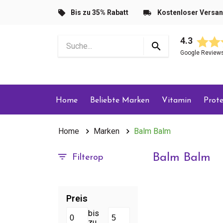
Bis zu 35% Rabatt
Kostenloser Versa
4.3
Google Review
Home
Beliebte Marken
Vitamin
Prote
Home
Marken
Balm Balm
Balm Balm
Filterop
Preis
bis
zu