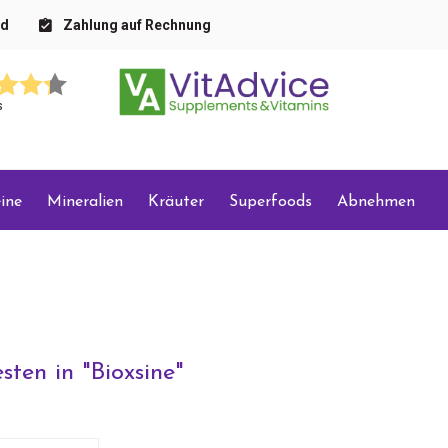
nd
Zahlung auf Rechnung
s
ine
Mineralien
Kräuter
Superfoods
Abnehmen
sten in "
Bioxsine
"