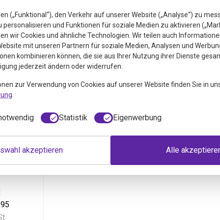
en („Funktional“), den Verkehr auf unserer Website („Analyse“) zu mes
personalisieren und Funktionen für soziale Medien zu aktivieren („Mar
n wir Cookies und ähnliche Technologien. Wir teilen auch Informatione
ebsite mit unseren Partnern für soziale Medien, Analysen und Werbung
onen kombinieren können, die sie aus Ihrer Nutzung ihrer Dienste gesa
ligung jederzeit ändern oder widerrufen.
onen zur Verwendung von Cookies auf unserer Website finden Sie in un
rung
.
notwendig
Statistik
Eigenwerbung
erum 3
swahl akzeptieren
Alle akzeptiere
 3 Stück
t
,95
St