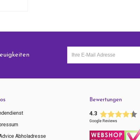
euigkeiten
fos
Bewertungen
ndendienst
4.3
Google Reviews
pressum
tAdvice Abholadresse