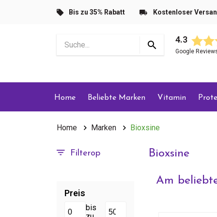
Bis zu 35% Rabatt
Kostenloser Versa
4.3
Google Review
Home
Beliebte Marken
Vitamin
Prote
Home
Marken
Bioxsine
Bioxsine
Filterop
Am beliebte
Preis
bis
zu