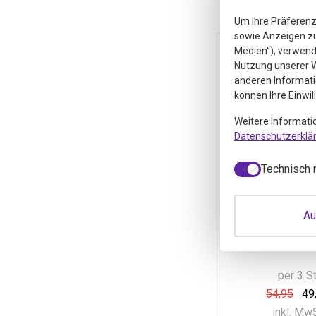
Um Ihre Präferenz
sowie Anzeigen zu 
Medien“), verwende
Nutzung unserer W
anderen Informati
können Ihre Einwil
Weitere Informati
Datenschutzerklä
Technisch 
Bioxsine S
Au
Stück
Bioxsine Serum
per 3 S
54,95
49
inkl. Mw