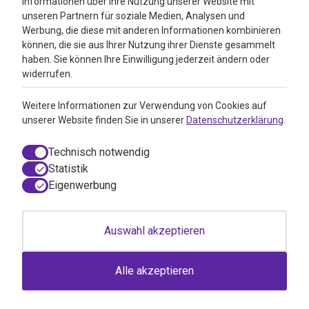
Informationen über Ihre Nutzung unserer Website mit
Google Reviews
unseren Partnern für soziale Medien, Analysen und
Werbung, die diese mit anderen Informationen kombinieren
können, die sie aus Ihrer Nutzung ihrer Dienste gesammelt
haben. Sie können Ihre Einwilligung jederzeit ändern oder
widerrufen.
Weitere Informationen zur Verwendung von Cookies auf
unserer Website finden Sie in unserer
Datenschutzerklärung
.
Technisch notwendig
Statistik
Eigenwerbung
© 2026 VitAdvice BV.de, Realisierung durch
050media
Auswahl akzeptieren
AGB / Webshop Trustmark
Einwilligungsdialog geöffnet
Disclaimer
Impressum
Alle akzeptieren