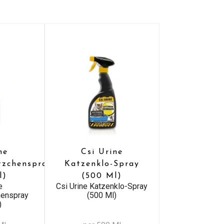
ne
Csi Urine
tzchenspray
Katzenklo-Spray
l)
(500 Ml)
e
Csi Urine Katzenklo-Spray
henspray
(500 Ml)
)