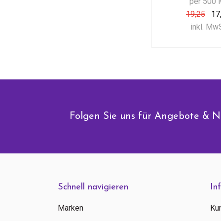
per 500 
19,25
17
inkl. Mw
Folgen Sie uns für Angebote & N
Schnell navigieren
In
Marken
Ku