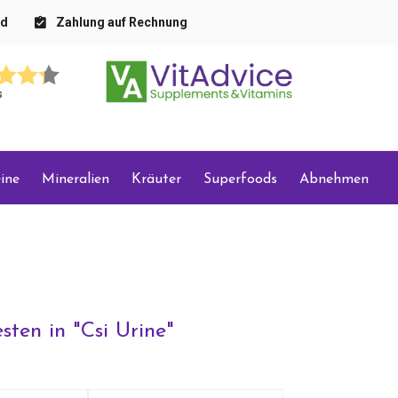
nd
Zahlung auf Rechnung
s
ine
Mineralien
Kräuter
Superfoods
Abnehmen
sten in "
Csi Urine
"