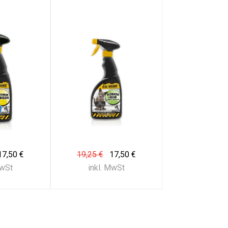
17,50 €
19,25 €
17,50 €
MwSt
inkl. MwSt