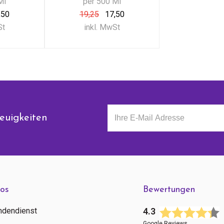
Ml
per 500 Ml
,50
19,25
17,50
St
inkl. MwSt
euigkeiten
fos
Bewertungen
ndendienst
4.3
Google Reviews