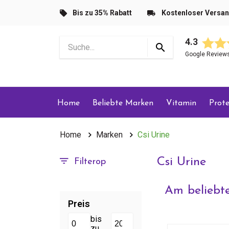
Bis zu 35% Rabatt
Kostenloser Versa
4.3
Google Review
Home
Beliebte Marken
Vitamin
Prote
Home
Marken
Csi Urine
Csi Urine
Filterop
Am beliebte
Preis
bis
zu