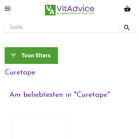
Toon filters
Curetape
Am beliebtesten in "
Curetape
"