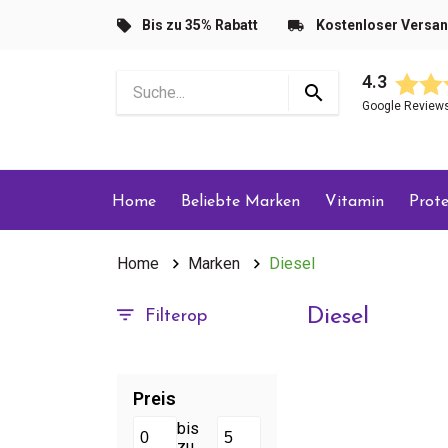
Bis zu 35% Rabatt
Kostenloser Versa
4.3
Google Review
Home
Beliebte Marken
Vitamin
Prote
Home
Marken
Diesel
Diesel
Filterop
Preis
bis
zu