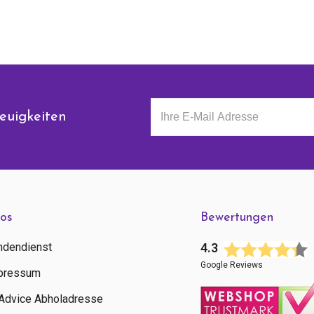
euigkeiten
fos
Bewertungen
ndendienst
4.3
Google Reviews
pressum
tAdvice Abholadresse