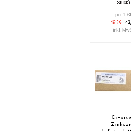
Stück)
per 1 S
48,39
43
inkl. Mw
Divers
Zinkoxi