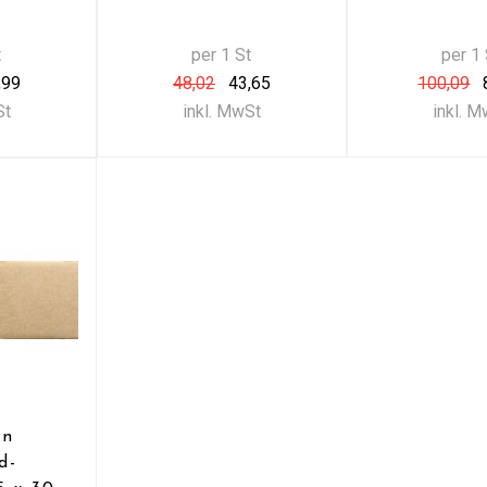
t
per 1 St
per 1 
,99
48,02
43,65
100,09
St
inkl. MwSt
inkl. 
en
d-