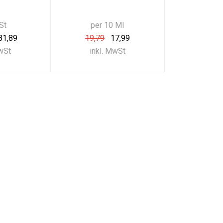
St
per 10 Ml
81,89
19,79
17,99
MwSt
inkl. MwSt