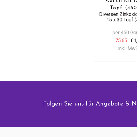
Aufstrich 1
Topf (450
Diversen Zinkoxid
15 x 30 Topf (
per 450 G
75,65
61
inkl. Mw
Folgen Sie uns für Angebote & N