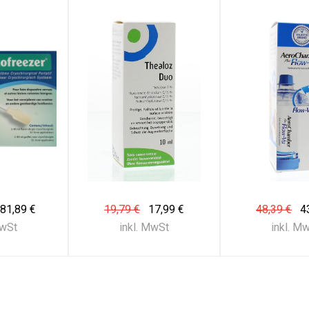
81,89 €
19,79 €
17,99 €
48,39 €
4
MwSt
inkl. MwSt
inkl. M