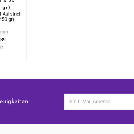
5 x 30
 gr)
-Aufstrich
450 gr)
ramm
,89
St
euigkeiten