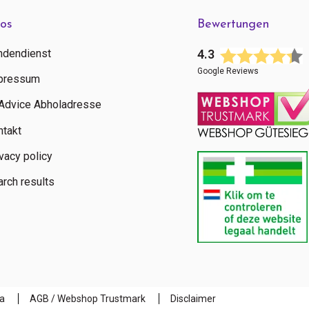
fos
Bewertungen
ndendienst
4.3
Google Reviews
pressum
tAdvice Abholadresse
ntakt
vacy policy
rch results
a
AGB / Webshop Trustmark
Disclaimer