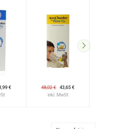
3,99 €
48,02 €
43,65 €
75,65 €
61
wSt
inkl. MwSt
inkl. Mw