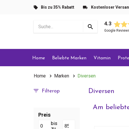
Bis zu 35% Rabatt
Kostenloser Versa
4.3
Google Review
Home
Beliebte Marken
Vitamin
Prote
Home
Marken
Diversen
Diversen
Filterop
Am beliebte
Preis
bis
zu