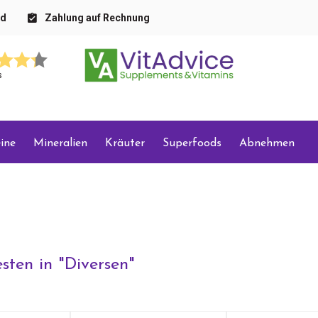
nd
Zahlung auf Rechnung
s
ine
Mineralien
Kräuter
Superfoods
Abnehmen
sten in "
Diversen
"