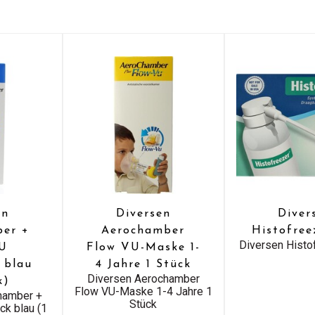
en
Diversen
Diver
ber +
Aerochamber
Histofree
Diversen Histo
VU
Flow VU-Maske 1-
 blau
4 Jahre 1 Stück
Diversen Aerochamber
k)
Flow VU-Maske 1-4 Jahre 1
hamber +
Stück
ck blau (1