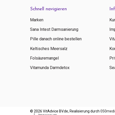
Schnell navigieren
In
Marken
Ku
Sana Intest Darmsanierung
Im
Pille danach online bestellen
Vi
Keltisches Meersalz
Ko
Folsäuremangel
Pri
Vitamunda Darmdetox
Sea
© 2026 VitAdvice BV.de, Realisierung durch
050medi