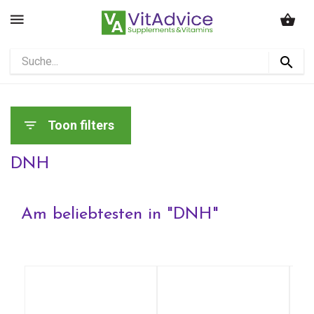
Toon filters
DNH
Am beliebtesten in "
DNH
"