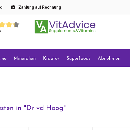
nd
Zahlung auf Rechnung
s
ine
Mineralien
Kräuter
Superfoods
Abnehmen
sten in "
Dr vd Hoog
"