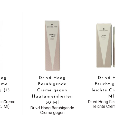
oog
Dr vd Hoog
Dr vd 
eme
Beruhigende
Feuchtig
g (15
Creme gegen
leichte C
Hautunreinheiten
Ml
genCreme
Dr vd Hoog Feu
30 Ml
15 Ml)
leichte Cre
Dr vd Hoog Beruhigende
Creme gegen