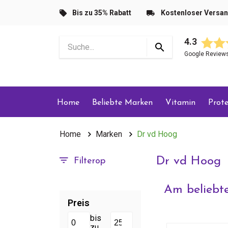
Bis zu 35% Rabatt
Kostenloser Versa
4.3
Google Review
Home
Beliebte Marken
Vitamin
Prote
Home
Marken
Dr vd Hoog
Dr vd Hoog
Filterop
Am beliebte
Preis
bis
zu