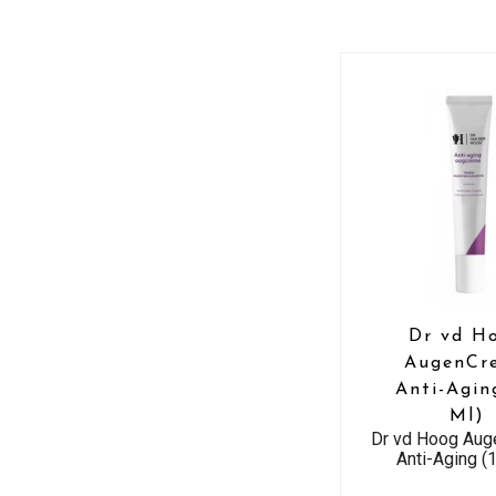
Dr vd H
AugenCr
Anti-Agin
Ml)
Dr vd Hoog Au
Anti-Aging (