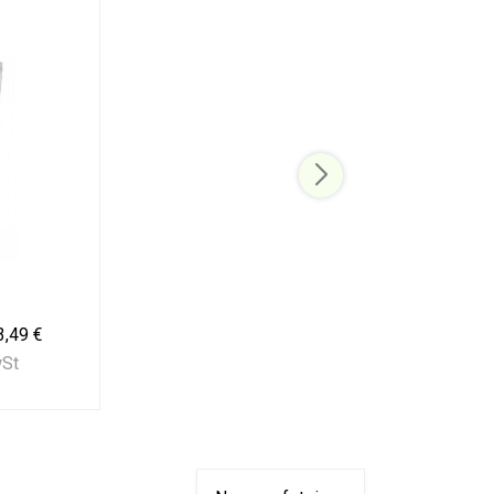
3,49 €
wSt