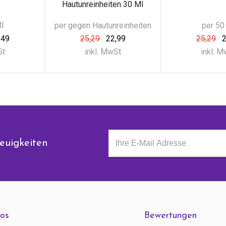
Hautunreinheiten 30 Ml
Ml
per gegen Hautunreinheiten
per 50
,49
25,29
22,99
25,29
2
St
inkl. MwSt
inkl. 
euigkeiten
fos
Bewertungen