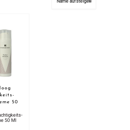
Hoog
keits-
reme 50
chtigkeits-
me 50 Ml