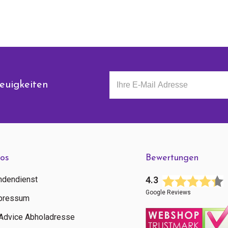
euigkeiten
fos
Bewertungen
ndendienst
4.3
Google Reviews
pressum
tAdvice Abholadresse