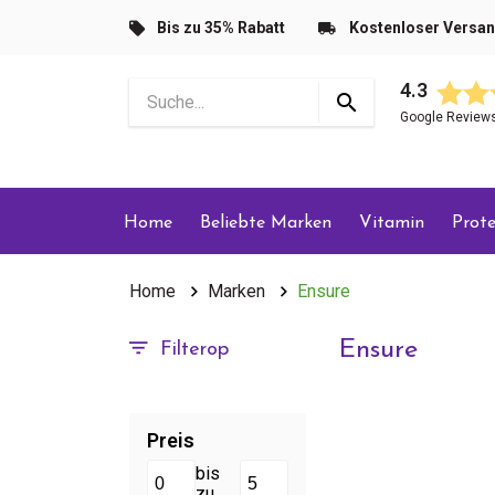
Bis zu 35% Rabatt
Kostenloser Versa
4.3
Google Review
Home
Beliebte Marken
Vitamin
Prote
Home
Marken
Ensure
Ensure
Filterop
Preis
bis
zu