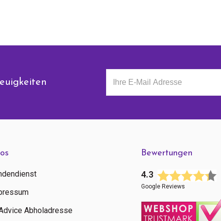
euigkeiten
fos
Bewertungen
ndendienst
4.3
Google Reviews
pressum
tAdvice Abholadresse