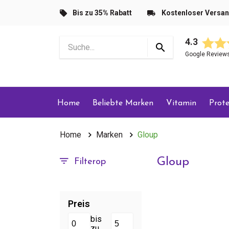
Bis zu 35% Rabatt
Kostenloser Versa
4.3
Google Review
Home
Beliebte Marken
Vitamin
Prote
Home
Marken
Gloup
Gloup
Filterop
Preis
bis
zu