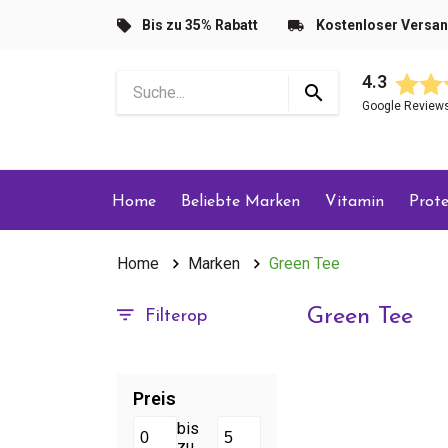
Bis zu 35% Rabatt
Kostenloser Versa
4.3
Google Review
Home
Beliebte Marken
Vitamin
Prote
Home
Marken
Green Tee
Green Tee
Filterop
Preis
bis
zu