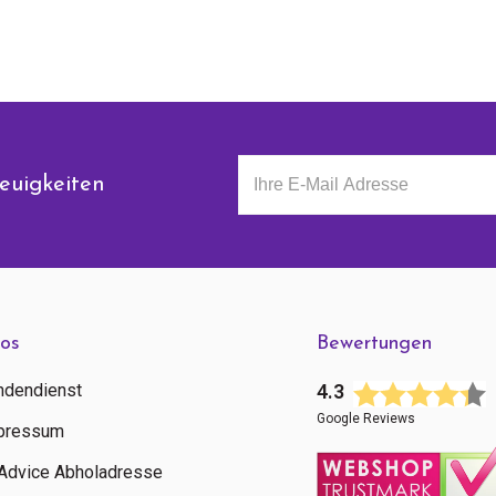
euigkeiten
fos
Bewertungen
ndendienst
4.3
Google Reviews
pressum
tAdvice Abholadresse