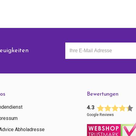
euigkeiten
fos
Bewertungen
ndendienst
4.3
Google Reviews
pressum
tAdvice Abholadresse