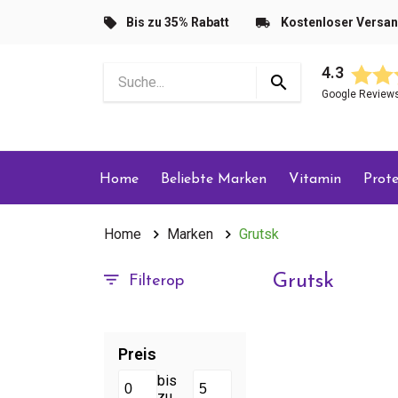
Bis zu 35% Rabatt
Kostenloser Versa
4.3
Google Review
Home
Beliebte Marken
Vitamin
Prote
Home
Marken
Grutsk
Grutsk
Filterop
Preis
bis
zu