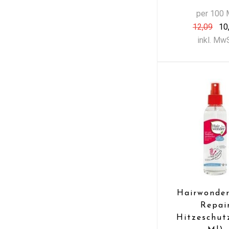
per 100 
12,09
10
inkl. Mw
Hairwonder
Repai
Hitzeschut