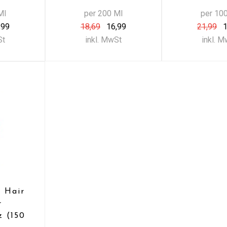
Ml
per 200 Ml
per 10
,99
18,69
16,99
21,99
1
St
inkl. MwSt
inkl. 
 Hair
r
z (150