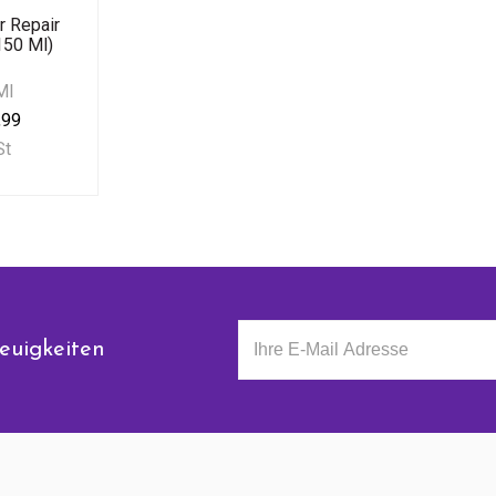
r Repair
150 Ml)
Ml
,99
St
euigkeiten