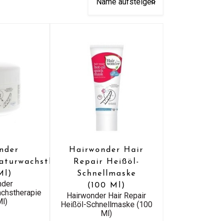
nder
Hairwonder Hair
aturwachstherapie
Repair Heißöl-
Ml)
Schnellmaske
nder
(100 Ml)
achstherapie
Hairwonder Hair Repair
Ml)
Heißöl-Schnellmaske (100
Ml)