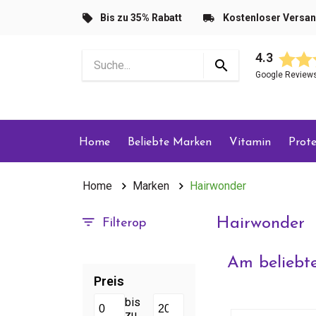
Bis zu 35% Rabatt
Kostenloser Versa
4.3
Google Review
Home
Beliebte Marken
Vitamin
Prote
Home
Marken
Hairwonder
Hairwonder
Filterop
Am beliebte
Preis
bis
zu