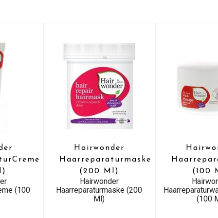
der
Hairwonder
Hairwo
turCreme
Haarreparaturmaske
Haarrepar
l)
(200 Ml)
(100 
er
Hairwonder
Hairwo
reme (100
Haarreparaturmaske (200
Haarreparaturw
Ml)
(100 