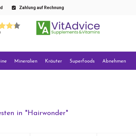
nd
Zahlung auf Rechnung
s
ine
Mineralien
Kräuter
Superfoods
Abnehmen
sten in "
Hairwonder
"