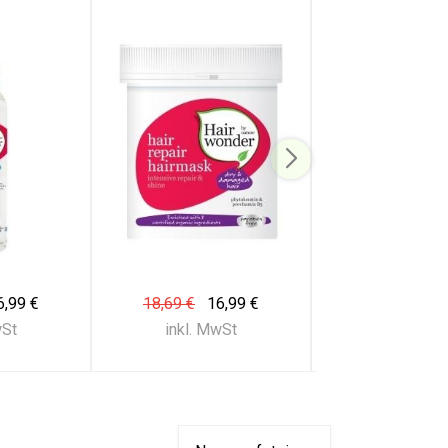
6,99 €
18,69 €
16,99 €
21,99 €
19
wSt
inkl. MwSt
inkl. Mw