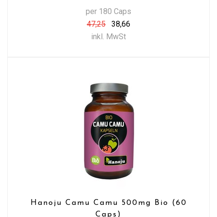
per 180 Caps
47,25
38,66
inkl. MwSt
Hanoju Camu Camu 500mg Bio (60
Caps)