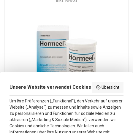
inkl. MwSt
Unsere Website verwendet Cookies
Übersicht
Um Ihre Präferenzen („Funktional“), den Verkehr auf unserer
Heel Horme H (250 Tab)
Website („Analyse“) zu messen und Inhalte sowie Anzeigen
Heel Horme H (250 Tab)
zu personalisieren und Funktionen für soziale Medien zu
aktivieren („Marketing & Soziale Medien“), verwenden wir
per 250 Tab
Cookies und ähnliche Technologien. Wir teilen auch
70,94
58,04
Informationen über Ihre Nutzung unserer Website mit