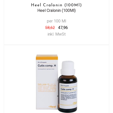
Heel Cralonin (100Ml)
Heel Cralonin (100Ml)
per 100 Ml
58,62
47,96
inkl. MwSt