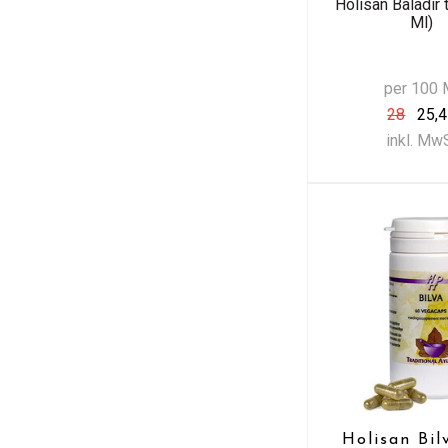
Holisan Baladir 
Ml)
per 100 
28
25,
inkl. Mw
Holisan Bil