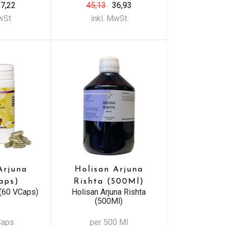
7,22
45,13
36,93
MwSt
inkl. MwSt
Arjuna
Holisan Arjuna
aps)
Rishta (500Ml)
 (60 VCaps)
Holisan Arjuna Rishta
(500Ml)
Caps
per 500 Ml