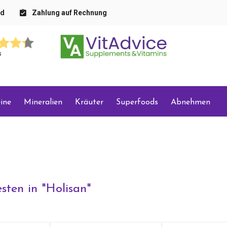
nd
Zahlung auf Rechnung
s
ine
Mineralien
Kräuter
Superfoods
Abnehmen
sten in "
Holisan
"