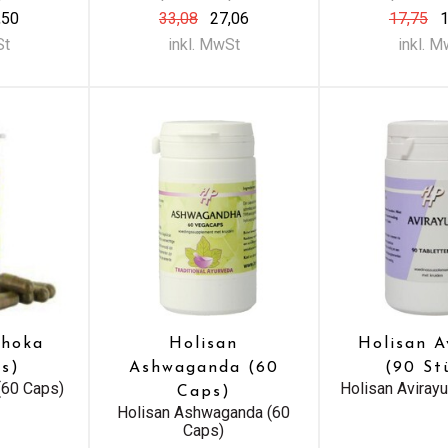
,50
33,08
27,06
17,75
1
St
inkl. MwSt
inkl. 
shoka
Holisan
Holisan A
s)
Ashwaganda (60
(90 St
(60 Caps)
Holisan Avirayu
Caps)
Holisan Ashwaganda (60
Caps)