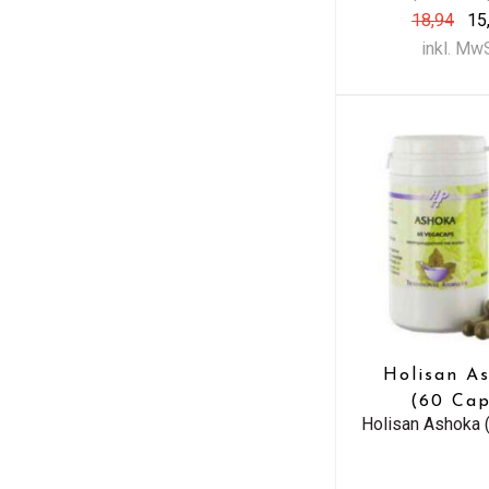
18,94
15
inkl. Mw
Holisan A
(60 Cap
Holisan Ashoka 