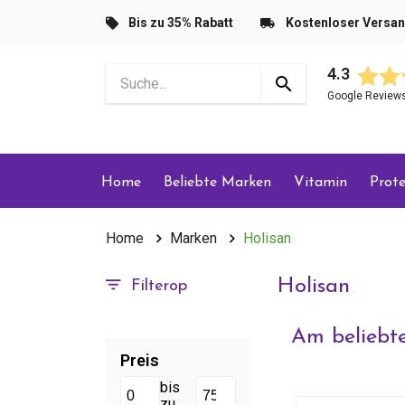
Bis zu 35% Rabatt
Kostenloser Versa
4.3
Google Review
Home
Beliebte Marken
Vitamin
Prote
Home
Marken
Holisan
Holisan
Filterop
Am beliebte
Preis
bis
zu