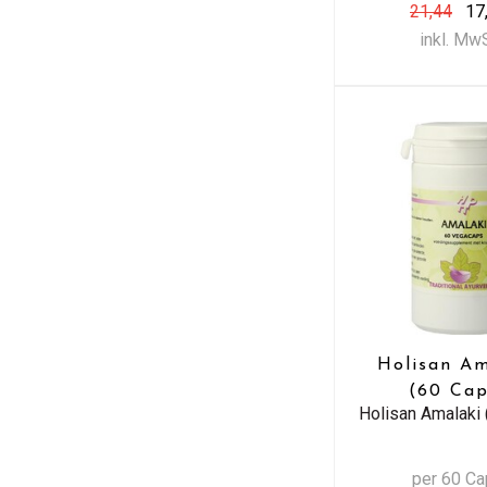
21,44
17
inkl. Mw
Holisan Am
(60 Cap
Holisan Amalaki 
per 60 C