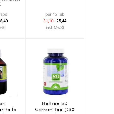
)
Caps
per 45 Tab
8,40
31,10
25,44
MwSt
inkl. MwSt
san
Holisan BD
r taila
Correct Tab (250