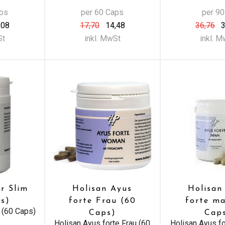
aps
per 60 Caps
per 90
,08
17,70
14,48
36,76
3
St
inkl. MwSt
inkl. 
r Slim
Holisan Ayus
Holisan
s)
forte Frau (60
forte m
 (60 Caps)
Caps)
Cap
Holisan Ayus forte Frau (60
Holisan Ayus f