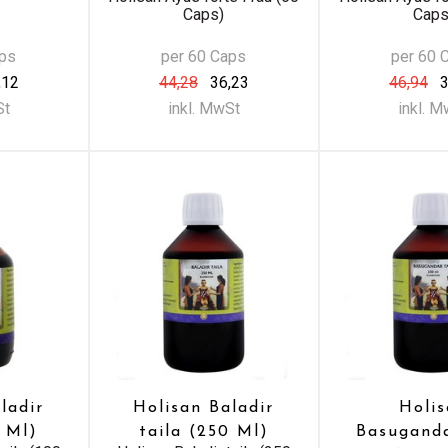
Caps)
Caps
aps
per 60 Caps
per 60 
,12
44,28
36,23
46,94
3
St
inkl. MwSt
inkl. 
ladir
Holisan Baladir
Holi
0 Ml)
taila (250 Ml)
Basuganda