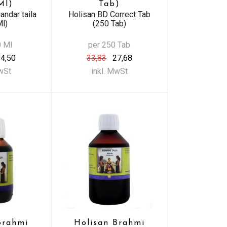
Ml)
Tab)
andar taila
Holisan BD Correct Tab
Ml)
(250 Tab)
0 Ml
per 250 Tab
4,50
33,83
27,68
MwSt
inkl. MwSt
Brahmi
Holisan Brahmi