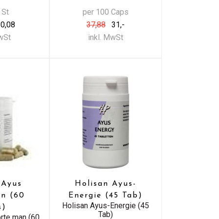
 St
per 100 Caps
0,08
37,88
31,-
MwSt
inkl. MwSt
 Ayus
Holisan Ayus-
an (60
Energie (45 Tab)
Holisan Ayus-Energie (45
s)
Tab)
orte man (60