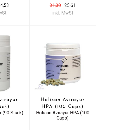
4,53
31,30
25,61
MwSt
inkl. MwSt
virayur
Holisan Avirayur
ück)
HPA (100 Caps)
r (90 Stück)
Holisan Avirayur HPA (100
Caps)