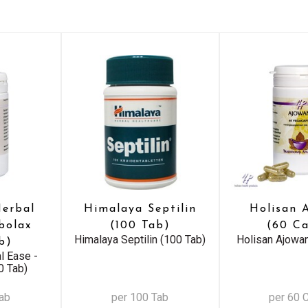
erbal
Himalaya Septilin
Holisan 
bolax
(100 Tab)
(60 C
Himalaya Septilin (100 Tab)
Holisan Ajowa
b)
l Ease -
0 Tab)
Tab
per 100 Tab
per 60 