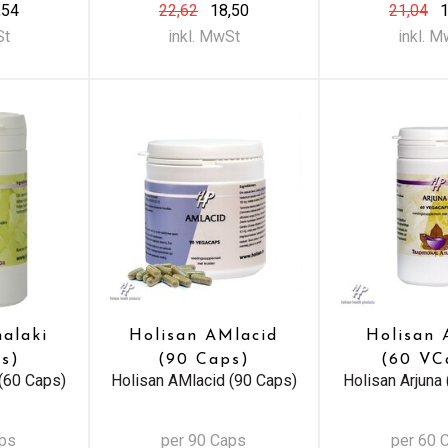
,54
22,62
18,50
21,04
1
St
inkl. MwSt
inkl. 
alaki
Holisan AMlacid
Holisan 
s)
(90 Caps)
(60 VC
(60 Caps)
Holisan AMlacid (90 Caps)
Holisan Arjuna
aps
per 90 Caps
per 60 