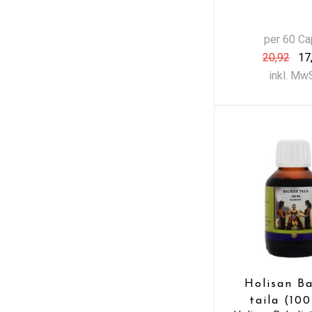
per 60 C
20,92
17
inkl. Mw
Holisan Ba
taila (10