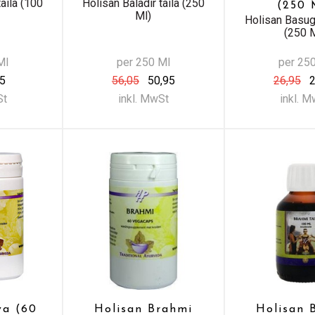
taila (100
Holisan Baladir taila (250
(250 
Ml)
Holisan Basug
(250 
Ml
per 250 Ml
per 25
45
56,05
50,95
26,95
2
St
inkl. MwSt
inkl. 
va (60
Holisan Brahmi
Holisan 