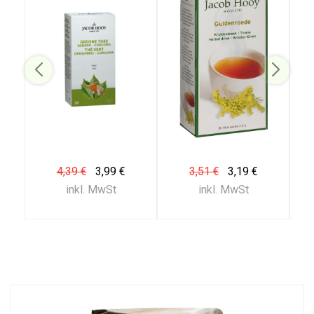
4,39 €
3,99 €
3,51 €
3,19 €
inkl. MwSt
inkl. MwSt