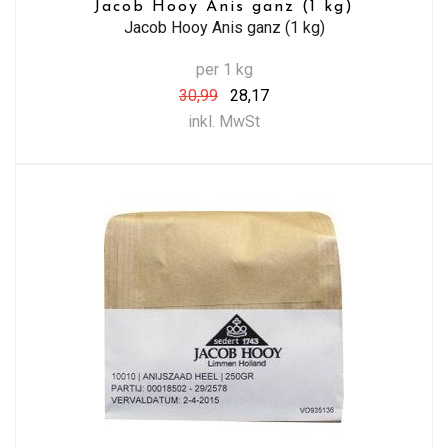
Jacob Hooy Anis ganz (1 kg)
Jacob Hooy Anis ganz (1 kg)
per 1 kg
30,99
28,17
inkl. MwSt