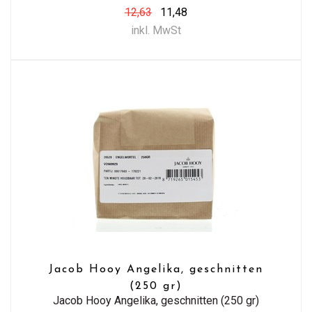
12,63
11,48
inkl. MwSt
Jacob Hooy Angelika, geschnitten
(250 gr)
Jacob Hooy Angelika, geschnitten (250 gr)