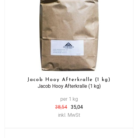
Jacob Hooy Afterkralle (1 kg)
Jacob Hooy Afterkralle (1 kg)
per 1 kg
38,54
35,04
inkl. MwSt