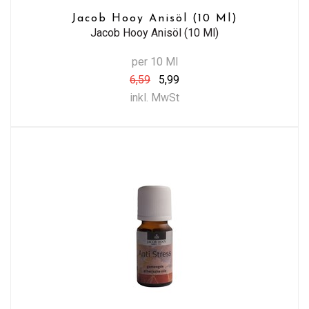
Jacob Hooy Anisöl (10 Ml)
Jacob Hooy Anisöl (10 Ml)
per 10 Ml
6,59
5,99
inkl. MwSt