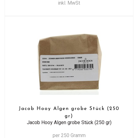
inkl. MwSt
Jacob Hooy Algen grobe Stück (250
gr)
Jacob Hooy Algen grobe Stück (250 gr)
per 250 Gramm