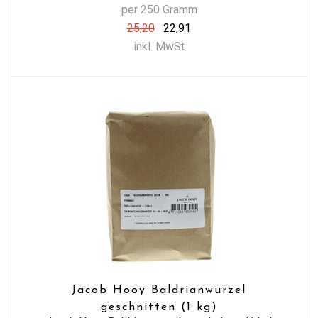
per 250 Gramm
25,20
22,91
inkl. MwSt
Jacob Hooy Baldrianwurzel
geschnitten (1 kg)