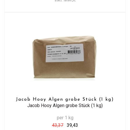
Jacob Hooy Algen grobe Stück (1 kg)
Jacob Hooy Algen grobe Stück (1 kg)
per 1 kg
43,37
39,43