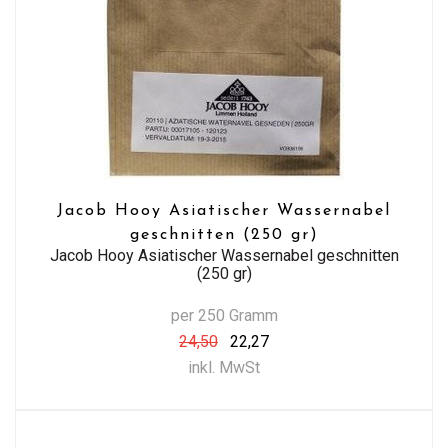
Jacob Hooy Asiatischer Wassernabel
geschnitten (250 gr)
Jacob Hooy Asiatischer Wassernabel geschnitten
(250 gr)
per 250 Gramm
24,50
22,27
inkl. MwSt