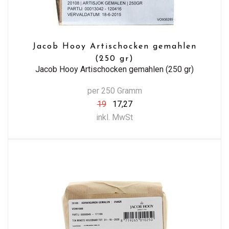
Jacob Hooy Artischocken gemahlen
(250 gr)
Jacob Hooy Artischocken gemahlen (250 gr)
per 250 Gramm
19
17,27
inkl. MwSt