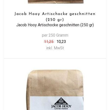
Jacob Hooy Artischocke geschnitten
(250 gr)
Jacob Hooy Artischocke geschnitten (250 gr)
per 250 Gramm
11,25
10,23
inkl. MwSt