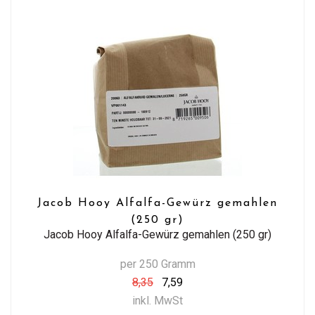
Jacob Hooy Alfalfa-Gewürz gemahlen
(250 gr)
Jacob Hooy Alfalfa-Gewürz gemahlen (250 gr)
per 250 Gramm
8,35
7,59
inkl. MwSt