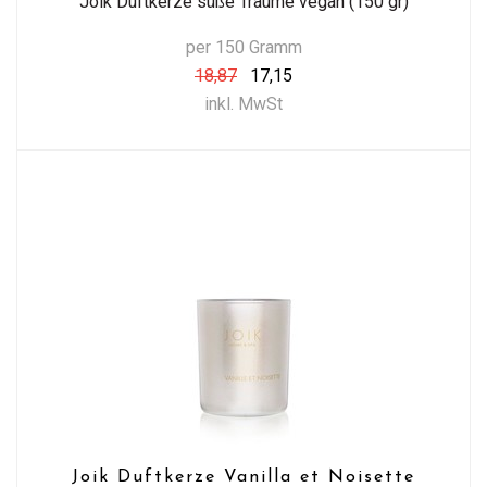
Joik Duftkerze süße Träume vegan (150 gr)
per 150 Gramm
18,87
17,15
inkl. MwSt
Joik Duftkerze Vanilla et Noisette