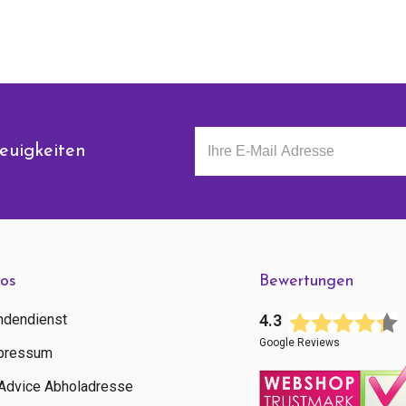
euigkeiten
fos
Bewertungen
ndendienst
4.3
Google Reviews
pressum
tAdvice Abholadresse