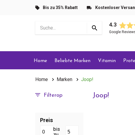
Bis zu 35% Rabatt
Kostenloser Versa
4.3
Google Review
Home
Beliebte Marken
Vitamin
Prote
Home
Marken
Joop!
Joop!
Filterop
Preis
bis
zu