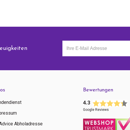
euigkeiten
fos
Bewertungen
ndendienst
4.3
Google Reviews
pressum
tAdvice Abholadresse