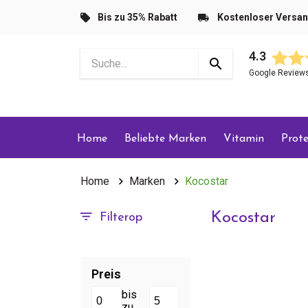
Bis zu 35% Rabatt
Kostenloser Versa
4.3
Google Review
Home
Beliebte Marken
Vitamin
Prote
Home
Marken
Kocostar
Kocostar
Filterop
Preis
bis
zu