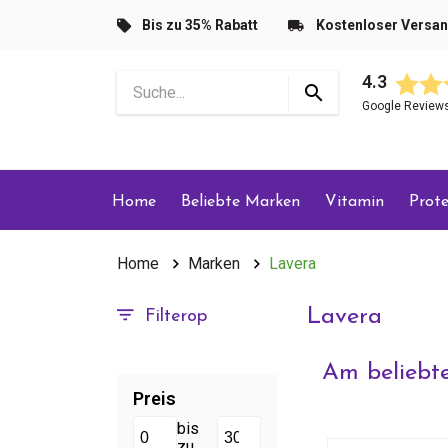
Bis zu 35% Rabatt
Kostenloser Versa
4.3
Google Review
Home
Beliebte Marken
Vitamin
Prote
Home
Marken
Lavera
Lavera
Filterop
Am beliebte
Preis
bis
zu