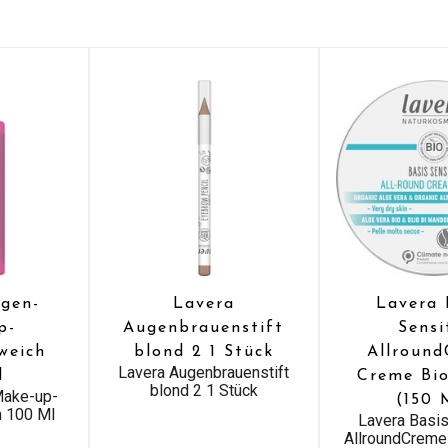
gen-
Lavera
Lavera 
p-
Augenbrauenstift
Sensi
weich
blond 2 1 Stück
Allroun
Lavera Augenbrauenstift
l
Creme Bi
blond 2 1 Stück
Make-up-
(150 
h 100 Ml
Lavera Basis
AllroundCreme