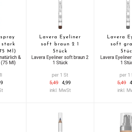
spray
Lavera Eyeliner
Lavera E
 stark
soft braun 2 1
soft gra
75 Ml)
Stück
Stü
atürlich &
Lavera Eyeliner soft braun 2
Lavera Eyeliner
 (75 Ml)
1 Stück
1 Stü
Ml
per 1 St
per 1 
49
5,49
4,99
5,49
4
St
inkl. MwSt
inkl. 