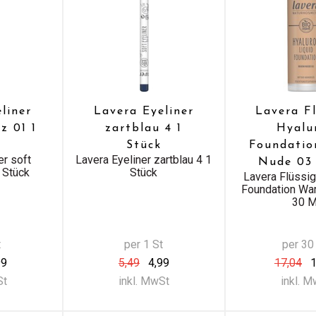
liner
Lavera Eyeliner
Lavera F
z 01 1
zartblau 4 1
Hyalu
Stück
Foundati
er soft
Lavera Eyeliner zartblau 4 1
Nude 03
 Stück
Stück
Lavera Flüssi
Foundation Wa
30 M
t
per 1 St
per 30
99
5,49
4,99
17,04
1
St
inkl. MwSt
inkl. 