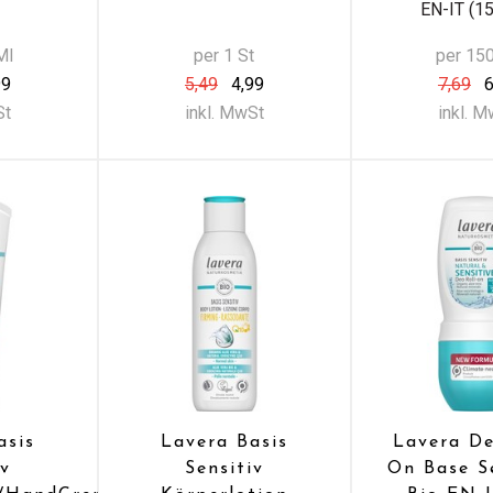
EN-IT (1
Ml
per 1 St
per 15
99
5,49
4,99
7,69
6
St
inkl. MwSt
inkl. 
asis
Lavera Basis
Lavera De
iv
Sensitiv
On Base S