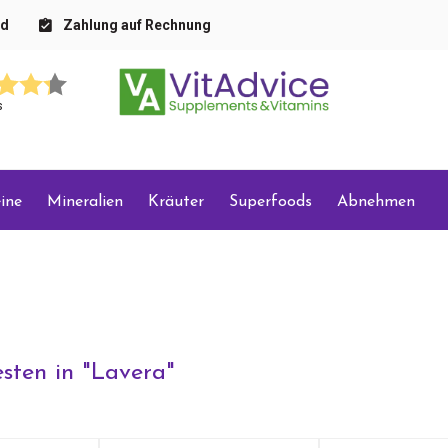
nd
Zahlung auf Rechnung
s
ine
Mineralien
Kräuter
Superfoods
Abnehmen
sten in "
Lavera
"