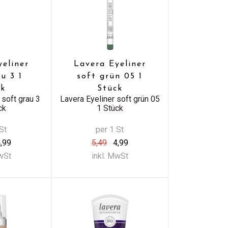
yeliner
Lavera Eyeliner
u 3 1
soft grün 05 1
ck
Stück
 soft grau 3
Lavera Eyeliner soft grün 05
ck
1 Stück
St
per 1 St
,99
5,49
4,99
MwSt
inkl. MwSt