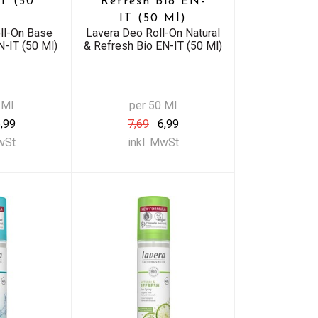
IT (50
Refresh Bio EN-
)
IT (50 Ml)
ll-On Base
Lavera Deo Roll-On Natural
N-IT (50 Ml)
& Refresh Bio EN-IT (50 Ml)
 Ml
per 50 Ml
,99
7,69
6,99
MwSt
inkl. MwSt