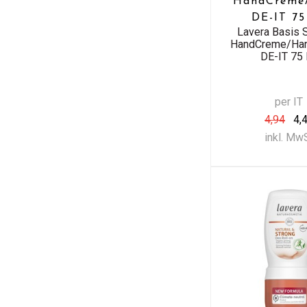
HandCreme
DE-IT 75
Lavera Basis S
HandCreme/Ha
DE-IT 75
per IT
4,94
4,
inkl. Mw