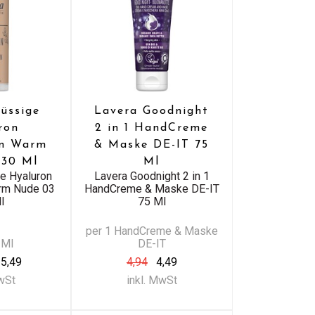
lüssige
Lavera Goodnight
ron
2 in 1 HandCreme
on Warm
& Maske DE-IT 75
 30 Ml
Ml
ge Hyaluron
Lavera Goodnight 2 in 1
rm Nude 03
HandCreme & Maske DE-IT
l
75 Ml
per 1 HandCreme & Maske
 Ml
DE-IT
5,49
4,94
4,49
MwSt
inkl. MwSt