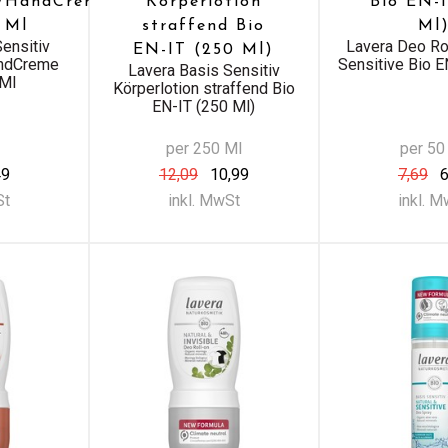
/HandCreme
Körperlotion
Bio EN-
 Ml
straffend Bio
Ml
ensitiv
Lavera Deo Ro
EN-IT (250 Ml)
ndCreme
Sensitive Bio E
Lavera Basis Sensitiv
 Ml
Körperlotion straffend Bio
EN-IT (250 Ml)
per 250 Ml
per 50
49
12,09
10,99
7,69
6
St
inkl. MwSt
inkl. 