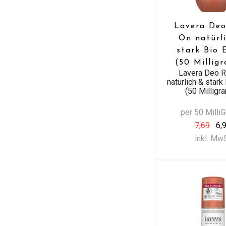
Lavera Deo
On natürl
stark Bio 
(50 Millig
Lavera Deo R
natürlich & stark
(50 Milligr
per 50 Mill
7,69
6,
inkl. Mw