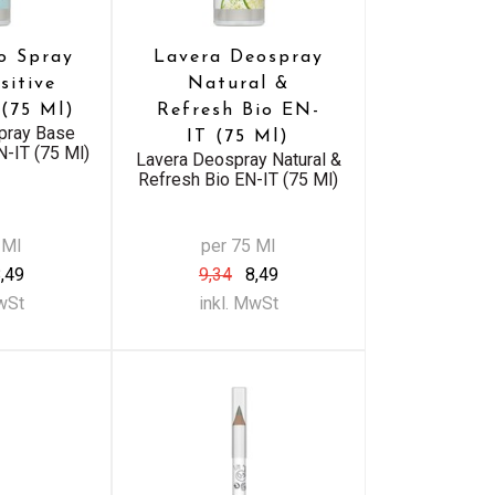
o Spray
Lavera Deospray
sitive
Natural &
 (75 Ml)
Refresh Bio EN-
pray Base
IT (75 Ml)
N-IT (75 Ml)
Lavera Deospray Natural &
Refresh Bio EN-IT (75 Ml)
 Ml
per 75 Ml
,49
9,34
8,49
MwSt
inkl. MwSt