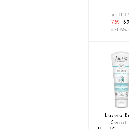
per 100 
7,69
6,
inkl. Mw
Lavera B
Sensit