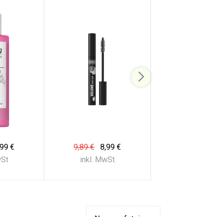
,99 €
9,89 €
8,99 €
12,64 €
11
wSt
inkl. MwSt
inkl. Mw