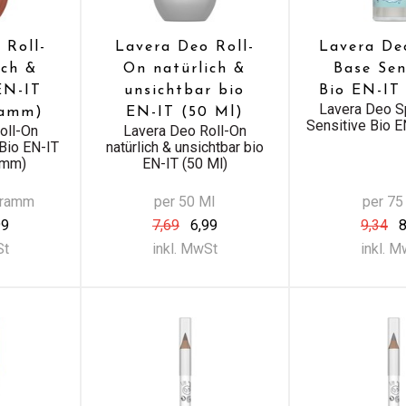
 Roll-
Lavera Deo Roll-
Lavera De
ich &
On natürlich &
Base Sen
EN-IT
unsichtbar bio
Bio EN-IT
Lavera Deo S
ramm)
EN-IT (50 Ml)
Sensitive Bio E
oll-On
Lavera Deo Roll-On
 Bio EN-IT
natürlich & unsichtbar bio
amm)
EN-IT (50 Ml)
iGramm
per 50 Ml
per 75
99
7,69
6,99
9,34
8
St
inkl. MwSt
inkl. 