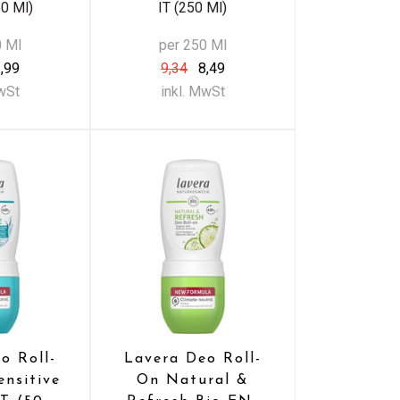
50 Ml)
IT (250 Ml)
0 Ml
per 250 Ml
,99
9,34
8,49
MwSt
inkl. MwSt
o Roll-
Lavera Deo Roll-
ensitive
On Natural &