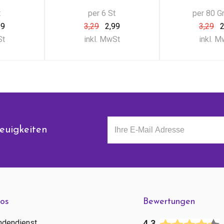
t
per 6 St
per 80 
99
3,29
2,99
3,29
2
St
inkl. MwSt
inkl. 
euigkeiten
fos
Bewertungen
ndendienst
4.3