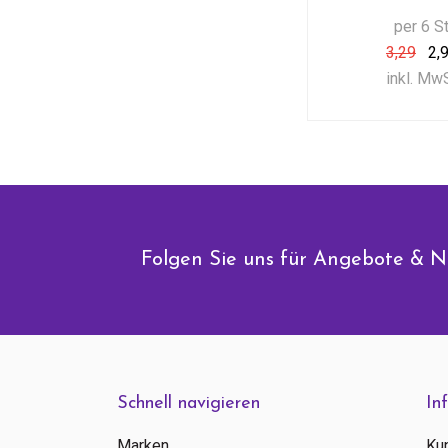
per 6 S
3,29
2,
inkl. Mw
Folgen Sie uns für Angebote & N
Schnell navigieren
In
Marken
Ku