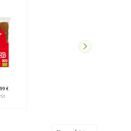
,99 €
wSt