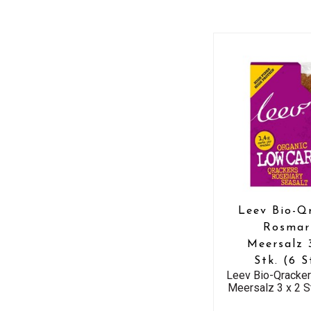
Leev Bio-Q
Rosmar
Meersalz 
Stk. (6 S
Leev Bio-Qracke
Meersalz 3 x 2 St