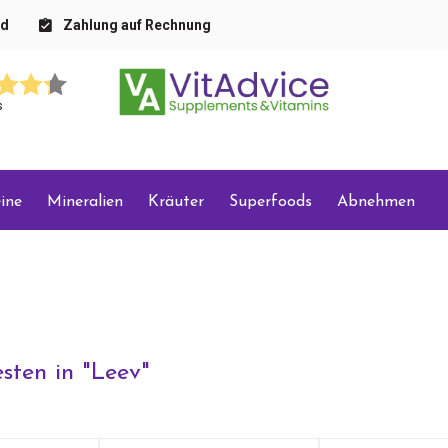
nd
Zahlung auf Rechnung
s
ine
Mineralien
Kräuter
Superfoods
Abnehmen
sten in "
Leev
"