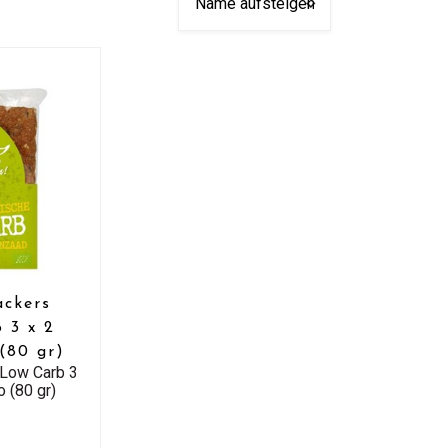
ackers
 3 x 2
(80 gr)
 Low Carb 3
o (80 gr)