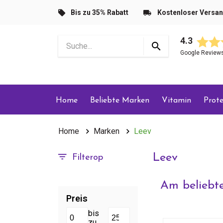
Bis zu 35% Rabatt
Kostenloser Versa
4.3
Google Review
Home
Beliebte Marken
Vitamin
Prote
Home
Marken
Leev
Leev
Filterop
Am beliebte
Preis
bis
zu