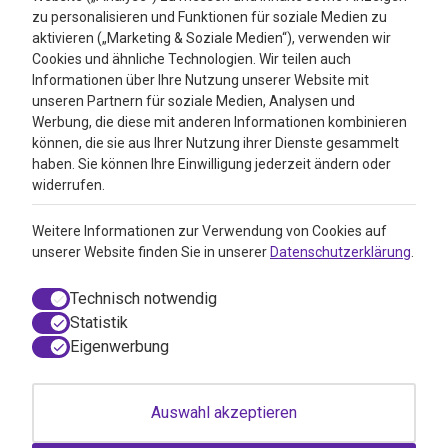
Bewertungen
zu personalisieren und Funktionen für soziale Medien zu
aktivieren („Marketing & Soziale Medien“), verwenden wir
4.3
Cookies und ähnliche Technologien. Wir teilen auch
Informationen über Ihre Nutzung unserer Website mit
Google Reviews
unseren Partnern für soziale Medien, Analysen und
Werbung, die diese mit anderen Informationen kombinieren
können, die sie aus Ihrer Nutzung ihrer Dienste gesammelt
haben. Sie können Ihre Einwilligung jederzeit ändern oder
widerrufen.
Weitere Informationen zur Verwendung von Cookies auf
unserer Website finden Sie in unserer
Datenschutzerklärung
.
Technisch notwendig
Statistik
Eigenwerbung
© 2026 VitAdvice BV.de, Realisierung durch
050media
Auswahl akzeptieren
AGB / Webshop Trustmark
Einwilligungsdialog geöffnet
Disclaimer