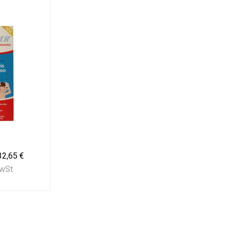
32,65 €
MwSt