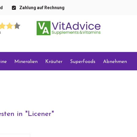
nd
Zahlung auf Rechnung
s
ine
Mineralien
Kräuter
Superfoods
Abnehmen
sten in "
Licener
"