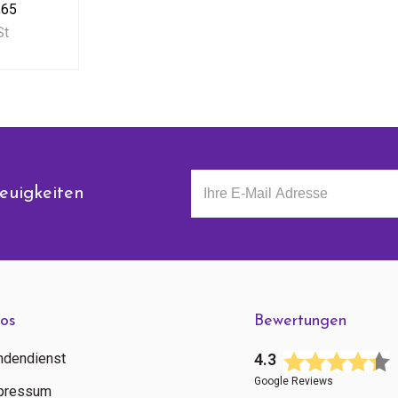
,65
St
euigkeiten
fos
Bewertungen
ndendienst
4.3
Google Reviews
pressum