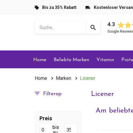
Bis zu 35% Rabatt
Kostenloser Versa
4.3
Google Review
Home
Beliebte Marken
Vitamin
Prote
Home
Marken
Licener
Licener
Filterop
Am beliebte
Preis
bis
zu