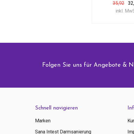
35,92
32
inkl. Mw
Folgen Sie uns für Angebote & N
Schnell navigieren
In
Marken
Ku
Sana Intest Darmsanierung
Im