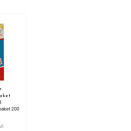
r
aket
l
paket 200
Ml