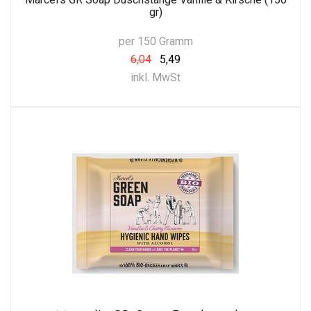
gr)
per 150 Gramm
6,04
5,49
inkl. MwSt