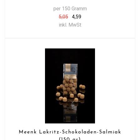
per 150 Gramm
5,05
4,59
inkl. MwSt
Meenk Lakritz-Schokoladen-Salmiak
(150 gr)