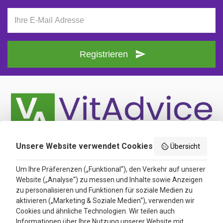
Registrieren
Unsere Website verwendet Cookies
Übersicht
Olgerweg 2A-5
9723 ED Groningen
Um Ihre Präferenzen („Funktional“), den Verkehr auf unserer
Website („Analyse“) zu messen und Inhalte sowie Anzeigen
Nederland
zu personalisieren und Funktionen für soziale Medien zu
aktivieren („Marketing & Soziale Medien“), verwenden wir
Cookies und ähnliche Technologien. Wir teilen auch
shop@vitadvice.de
Informationen über Ihre Nutzung unserer Website mit