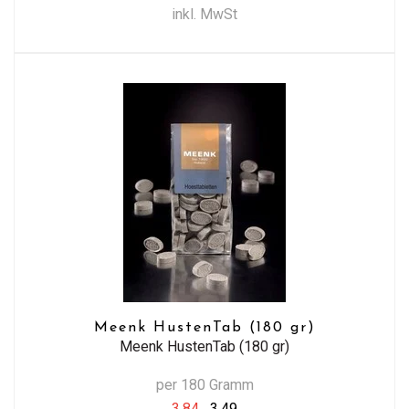
inkl. MwSt
Meenk HustenTab (180 gr)
Meenk HustenTab (180 gr)
per 180 Gramm
3,84
3,49